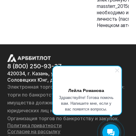
massterr_2015@ma
необходимо име
личность (паспор
Ненецком автоном
8 (800) 250-93-37
420034, г. Казань, ул.
Соловецких Юнг, д. 7
Электронная торговая площадка «АРББИТЛОТ»:
Лейла Романова
торги по банкротству, лоты по продаже
Здравствуйте! Готова помочь
имущества должников физических лиц и
вам. Напишите мне, если у
вас появятся вопросы.
юридических лиц на онлайн-аукционах.
Организация торгов по банкротству и закупок.
Политика приватности
Согласие на рассылку