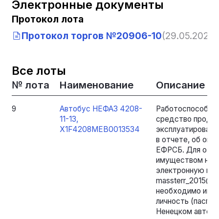
Электронные документы
Протокол лота
Протокол торгов №20906-10
(29.05.2026, 
Все лоты
№ лота
Наименование
Описание
9
Автобус НЕФАЗ 4208-
Работоспособнос
11-13,
средство продол
Х1F4208MEB0013534
эксплуатировалос
в отчете, об оце
ЕФРСБ. Для озна
имуществом необ
электронную почт
massterr_2015@ma
необходимо име
личность (паспор
Ненецком автоном