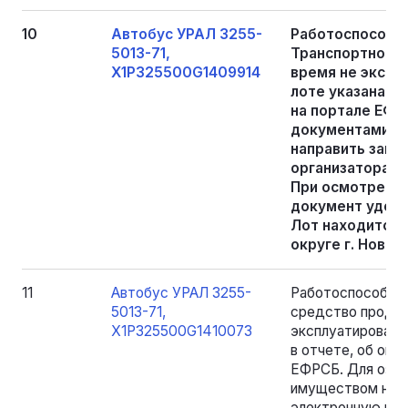
10
Автобус УРАЛ 3255-
Работоспособно
5013-71,
Транспортное 
X1P325500G1409914
время не экспл
лоте указана в
на портале ЕФР
документами и
направить запр
организатора то
При осмотре и
документ удост
Лот находится 
округе г. Новый
11
Автобус УРАЛ 3255-
Работоспособнос
5013-71,
средство продол
X1P325500G1410073
эксплуатировалос
в отчете, об оце
ЕФРСБ. Для озна
имуществом необ
электронную почт