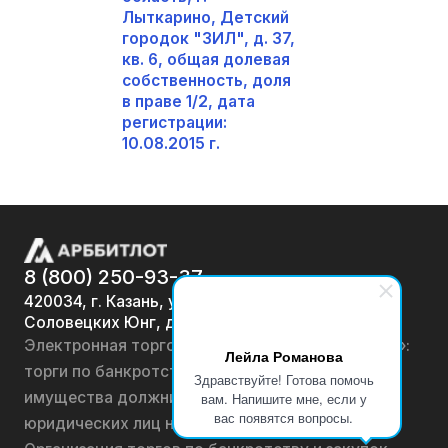
Лыткарино, Детский
городок "ЗИЛ", д. 37,
кв. 6, общая долевая
собственность, доля
в праве 1/2, дата
регистрации:
10.08.2015 г.
8 (800) 250-93-37
420034, г. Казань, ул.
Соловецких Юнг, д. 7
Электронная торговая площадка «АРББИТЛОТ»:
Лейла Романова
торги по банкротству, лоты по продаже
Здравствуйте! Готова помочь
имущества должников физических лиц и
вам. Напишите мне, если у
вас появятся вопросы.
юридических лиц на онлайн-аукционах.