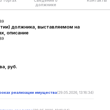
о торгах
Сведения о
Kонтакты
должнике
789
тии) должника, выставляемом на
ах, описание
789
а, руб.
сроках реализации имущества
(29.05.2026, 13:16:34)