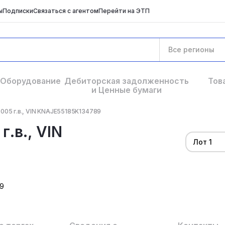
ы
Подписки
Связаться с агентом
Перейти на ЭТП
Все регионы
Оборудование
Дебиторская задолженность
Тов
и Ценные бумаги
05 г.в., VIN KNAJE55185K134789
.в., VIN
Лот 1
9