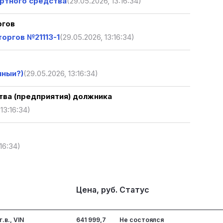
ртного средства
(29.05.2026, 13:16:34)
ргов
оргов №21113-1
(29.05.2026, 13:16:34)
нныи?)
(29.05.2026, 13:16:34)
ва (предприятия) должника
13:16:34)
:16:34)
Цена, руб.
Статус
.в., VIN
641 999,7
Не состоялся