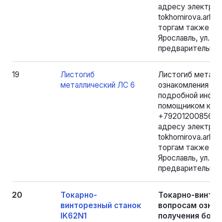
адресу электрон
tokhomirova.arbi
торгам также мо
Ярославль, ул. Б.
предварительной
19
Листогиб
Листогиб металл
металлический ЛС 6
ознакомления с 
подробной инфор
помощником конк
+79201200856 в р
адресу электрон
tokhomirova.arbi
торгам также мо
Ярославль, ул. Б.
предварительной
20
Токарно-
Токарно-винтор
винторезный станок
вопросам ознак
IK62N1
получения бол