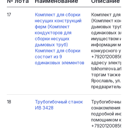
№ лота
Наименование
Описание
17
Комплект для сборки
Комплект для сб
несущих конструкций
(Комплект конду
ферм (Комплект
дымовых труб) К
кондукторов для
одинаковых элем
сборки несущих
имуществом и дл
дымовых труб)
информации можн
Комплект для сборки
конкурсного упр
состоит из 9
+79201200856 в р
одинаковых элементов
адресу электрон
tokhomirova.arbi
торгам также мо
Ярославль, ул. Б.
предварительной
18
Трубогибочный станок
Трубогибочный с
ИВ 3428
ознакомления с 
подробной инфор
помощником конк
+79201200856 в р