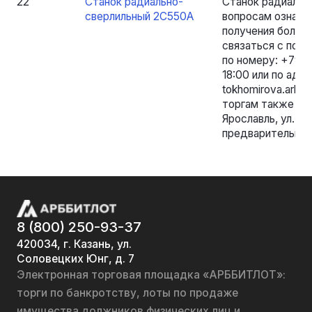
22
Станок радиально-
Станок радиальн
сверлильный 2С550А
вопросам ознако
получения более
связаться с пом
по номеру: +7920
18:00 или по адр
tokhomirova.arbi
торгам также мо
Ярославль, ул. Б.
предварительной
8 (800) 250-93-37
420034, г. Казань, ул.
Соловецких Юнг, д. 7
Электронная торговая площадка «АРББИТЛОТ»:
торги по банкротству, лоты по продаже
имущества должников физических лиц и