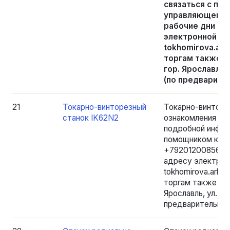
связаться с по
управляющего п
рабочие дни с 1
электронной по
tokhomirova.arb
торгам также м
гор. Ярославль, 
(по предварите
21
Токарно-винторезный
Токарно-винторе
станок IK62N2
ознакомления с 
подробной инфор
помощником конк
+79201200856 в р
адресу электрон
tokhomirova.arbi
торгам также мо
Ярославль, ул. Б.
предварительной