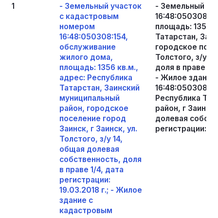
1
- Земельный участок
- Земельный уч
с кадастровым
16:48:050308:1
номером
площадь: 1356 к
16:48:050308:154,
Татарстан, Заи
обслуживание
городское посел
жилого дома,
Толстого, з/у 1
площадь: 1356 кв.м.,
доля в праве 1/4
адрес: Республика
- Жилое здание
Татарстан, Заинский
16:48:050308:337
муниципальный
Республика Тат
район, городское
район, г Заинск,
поселение город
долевая собстве
Заинск, г Заинск, ул.
регистрации: 19.
Толстого, з/у 14,
общая долевая
собственность, доля
в праве 1/4, дата
регистрации:
19.03.2018 г.; - Жилое
здание с
кадастровым