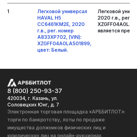
1
Легковой универсал
Легковой униве
HAVAL H5
2020 г.в., рег. 
СС6461КМ2Е, 2020
XZGFF04A0LA50
г.в., рег. номер
является предм
А833ХР702, (VIN):
XZGFF04A0LA501899,
цвет: Белый.
8 (800) 250-93-37
420034, г. Казань, ул.
Соловецких Юнг, д. 7
Электронная торговая площадка «АРББИТЛОТ»:
торги по банкротству, лоты по продаже
имущества должников физических лиц и
юридических лиц на онлайн-аукционах.