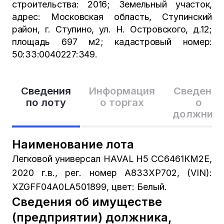
строительства: 2016; Земельный участок,
адрес: Московская область, Ступинский
район, г. Ступино, ул. Н. Островского, д.12;
площадь 697 м2; кадастровый номер:
50:33:0040227:349.
Сведения
Информация
Сведения
по лоту
о торгах
о
должник
Наименование лота
Легковой универсал HAVAL H5 СС6461КМ2Е,
2020 г.в., рег. номер А833ХР702, (VIN):
XZGFF04A0LA501899, цвет: Белый.
Сведения об имуществе
(предприятии) должника,