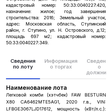
кадастровый номер: 50:33:0040227:420,
назначение: жилое; год завершения
строительства: 2016; Земельный участок,
адрес: Московская область, Ступинский
район, г. Ступино, ул. Н. Островского, д.12;
площадь 697 м2; кадастровый номер:
50:33:0040227:349.
Сведения
Информация
Сведения
по лоту
о торгах
о
должник
Наименование лота
Легковой комби (хэтчбек) FAW BESTURN
X80 СА6462МТЕ5АG1, 2020 г.в., VIN:
LFBGE3067LJD17612, мощность (кВт/л.с.):