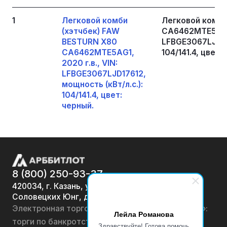
1
Легковой комби
Легковой комби
(хэтчбек) FAW
СА6462МТЕ5АG1, 
BESTURN X80
LFBGE3067LJD176
СА6462МТЕ5АG1,
104/141.4, цвет:
2020 г.в., VIN:
LFBGE3067LJD17612,
мощность (кВт/л.с.):
104/141.4, цвет:
черный.
8 (800) 250-93-37
420034, г. Казань, ул.
Соловецких Юнг, д. 7
Электронная торговая площадка «АРББИТЛОТ»:
Лейла Романова
торги по банкротству, лоты по продаже
Здравствуйте! Готова помочь