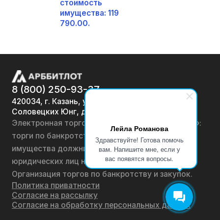
стоимость
имущества: 119
790.00.
8 (800) 250-93-37
420034, г. Казань, ул.
Соловецких Юнг, д. 7
Электронная торговая площадка «АРББИТЛОТ»:
Лейла Романова
торги по банкротству, лоты по продаже
Здравствуйте! Готова помочь
имущества должников физических лиц и
вам. Напишите мне, если у
вас появятся вопросы.
юридических лиц на онлайн-аукционах.
Организация торгов по банкротству и закупок.
Политика приватности
Согласие на рассылку
Согласие на обработку персональных данных