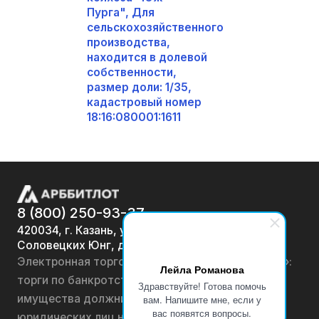
Пурга", Для
сельскохозяйственного
производства,
находится в долевой
собственности,
размер доли: 1/35,
кадастровый номер
18:16:080001:1611
8 (800) 250-93-37
420034, г. Казань, ул.
Соловецких Юнг, д. 7
Электронная торговая площадка «АРББИТЛОТ»:
Лейла Романова
торги по банкротству, лоты по продаже
Здравствуйте! Готова помочь
имущества должников физических лиц и
вам. Напишите мне, если у
вас появятся вопросы.
юридических лиц на онлайн-аукционах.