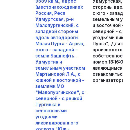
9689 кв.м., адрес
Удмуртская, р-
(местонахождение):
стороны вдоль 
Россия, Респ
с юго - западно
Удмуртская, р-н
земельным учас
Малопургинский, с
и восточной - 
западной стороны
северной - с р
вдоль автодороги
угодьями ликви
Малая Пурга - Агрыз,
Пурга", Для се
с юго - западной -
производства, 
земли Башнефть -
собственности, 
Удмуртия и
номер 18:16:080
земельным участком
являющимся пр
Мартыновой Л.А., с
ознакомиться п
южной и восточной -
организатора то
землями МО
"Малопургинское", с
северной - с речкой
Пургинка и
сенокосными
угодьями
ликвидированного
колхоза "Юж -