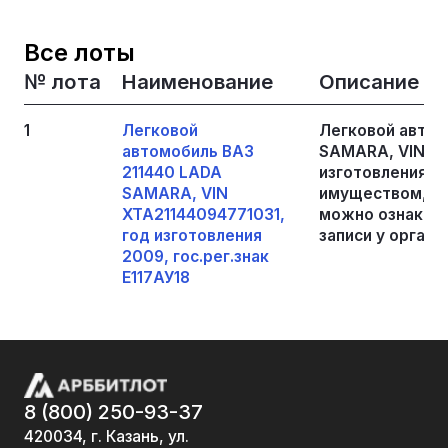
Все лоты
№ лота
Наименование
Описание
1
Легковой
Легковой автом
автомобиль ВАЗ
SAMARA, VIN XT
211440 LADA
изготовления 20
SAMARA, VIN
имуществом, я
XTA21144094771031,
можно ознакоми
год изготовления
записи у органи
2009, гос.рег.знак
Е117АУ18
8 (800) 250-93-37
420034, г. Казань, ул.