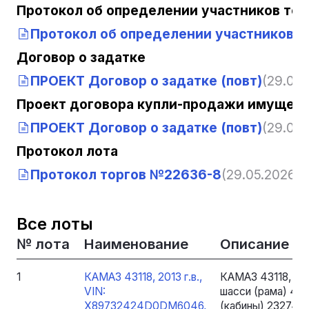
Протокол об определении участников тор
Протокол об определении участников 
Договор о задатке
ПРОЕКТ Договор о задатке (повт)
(29.05.
Проект договора купли-продажи имущест
ПРОЕКТ Договор о задатке (повт)
(29.05.
Протокол лота
Протокол торгов №22636-8
(29.05.2026, 
Все лоты
№ лота
Наименование
Описание
1
КАМАЗ 43118, 2013 г.в.,
КАМАЗ 43118, 20
VIN:
шасси (рама) 43
X89732424D0DM6046,
(кабины) 2327442