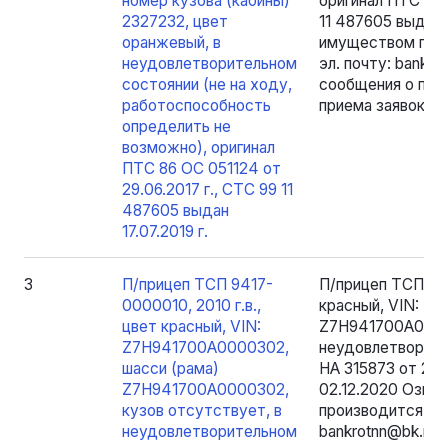
номер кузова (кабины)
оригинал ПТС 86 
2327232, цвет
11 487605 выдан 
оранжевый, в
имуществом прои
неудовлетворительном
эл. почту: bankr
состоянии (не на ходу,
сообщения о про
работоспособность
приема заявок.
определить не
возможно), оригинал
ПТС 86 ОС 051124 от
29.06.2017 г., СТС 99 11
487605 выдан
17.07.2019 г.
3
П/прицеп ТСП 9417-
П/прицеп ТСП 941
0000010, 2010 г.в.,
красный, VIN: Z
цвет красный, VIN:
Z7H941700A00003
Z7H941700A0000302,
неудовлетворите
шасси (рама)
НА 315873 от 21.0
Z7H941700A0000302,
02.12.2020 Озна
кузов отсутствует, в
производится пос
неудовлетворительном
bankrotnn@bk.ru 