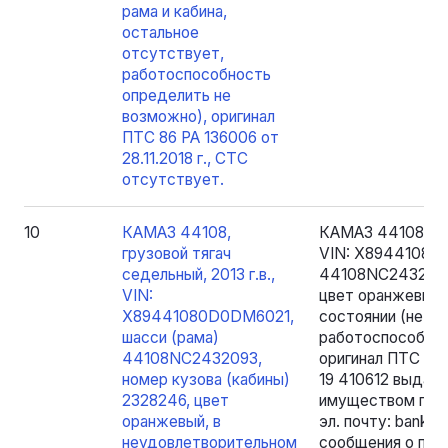
рама и кабина,
остальное
отсутствует,
работоспособность
определить не
возможно), оригинал
ПТС 86 РА 136006 от
28.11.2018 г., СТС
отсутствует.
10
КАМАЗ 44108,
КАМАЗ 44108, гру
грузовой тягач
VIN: X89441080D
седельный, 2013 г.в.,
44108NC2432093,
VIN:
цвет оранжевый,
X89441080D0DM6021,
состоянии (не на
шасси (рама)
работоспособнос
44108NC2432093,
оригинал ПТС 82 
номер кузова (кабины)
19 410612 выдан 
2328246, цвет
имуществом прои
оранжевый, в
эл. почту: bankr
неудовлетворительном
сообщения о про