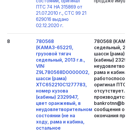
состоянии, оригинал
продаже имущест
ПТС 74 НА 315869 от
21.07.2010 г., СТС 99 21
629016 выдано
02.12.2020 г.
8
780568
780568 (КАМАЗ-
(КАМАЗ-65221),
седельный, 201
грузовой тягач
шасси (рама) X
седельный, 2013 г.в.,
(кабины) 232994
VIN:
неудовлетворит
Z9L780568D0000002,
рама и кабина, 
шасси (рама)
работоспособно
XTC652210C1277783,
оригинал ПТС 86
номер кузова
отсутствует. О
(кабины) 2329947,
производится по
цвет оранжевый, в
bankrotnn@bk.r
неудовлетворительном
сообщения о пр
состоянии (не на
окончания прие
ходу, рама и кабина,
остальное