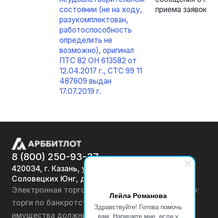
состоянии (не на ходу,
приема заявок.
разукомплектован,
работоспособность
определить не
возможно), оригинал
ПТС 82 ОН 613582 от
12.04.2017 г., СТС 99 11
487609 выдан
17.07.2019 г.
8 (800) 250-93-37
420034, г. Казань, ул.
Соловецких Юнг, д. 7
Электронная торговая площадка «АРББИТЛОТ»:
Лейла Романова
торги по банкротству, лоты по продаже
Здравствуйте! Готова помочь
имущества должников физических лиц и
вам. Напишите мне, если у