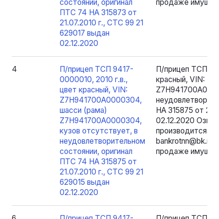
состоянии, оригинал
продаже имущест
ПТС 74 НА 315873 от
21.07.2010 г., СТС 99 21
629017 выдан
02.12.2020
4
П/прицеп ТСП 9417-
П/прицеп ТСП 941
0000010, 2010 г.в.,
красный, VIN: Z
цвет красный, VIN:
Z7H941700A00003
Z7H941700A0000304,
неудовлетворите
шасси (рама)
НА 315875 от 21.0
Z7H941700A0000304,
02.12.2020 Озна
кузов отсутствует, в
производится пос
неудовлетворительном
bankrotnn@bk.ru 
состоянии, оригинал
продаже имущест
ПТС 74 НА 315875 от
21.07.2010 г., СТС 99 21
629015 выдан
02.12.2020
6
П/прицеп ТСП 9417-
П/прицеп ТСП 941