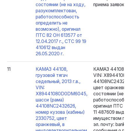
состоянии (не на ходу,
приема заявок.
разукомплектован,
работоспособность
определить не
возможно), оригинал
ПТС 82 ОН 613577 от
12.04.2017 г., СТС 99 19
410612 выдан
26.05.2020 г.
11
КАМАЗ 44108,
КАМАЗ 44108, гру
грузовой тягач
VIN: X89441080
седельный, 2013 г.в.,
44108NC2432626,
VIN:
цвет оранжевый,
X89441080D0DM6045,
состоянии (не на
шасси (рама)
работоспособнос
44108NC2432626,
оригинал ПТС 82 
номер кузова (кабины)
11 487609 выдан 
2330752, цвет
имуществом прои
оранжевый, в
эл. почту: bankr
неудовлетворительном
сообщения о про