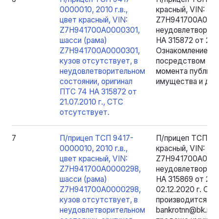
0000010, 2010 г.в.,
красный, VIN: Z
цвет красный, VIN:
Z7H941700A00003
Z7H941700A0000301,
неудовлетворите
шасси (рама)
НА 315872 от 21.
Z7H941700A0000301,
Ознакомление с
кузов отсутствует, в
посредством запр
неудовлетворительном
момента публика
состоянии, оригинал
имущества и до о
ПТС 74 НА 315872 от
21.07.2010 г., СТС
отсутствует.
7
П/прицеп ТСП 9417-
П/прицеп ТСП 941
0000010, 2010 г.в.,
красный, VIN: Z
цвет красный, VIN:
Z7H941700A00002
Z7H941700A0000298,
неудовлетворите
шасси (рама)
НА 315869 от 21.
Z7H941700A0000298,
02.12.2020 г. О
кузов отсутствует, в
производится пос
неудовлетворительном
bankrotnn@bk.ru 