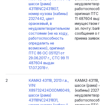
шасси (рама)
неудовлетворите
43118NC2431807,
работоспособнос
номер кузова (кабины)
оригинал ПТС 86 
2327442, цвет
11 487604 выдан 
оранжевый, в
имуществом прои
неудовлетворительном
эл. почту: bankr
состоянии (не на ходу,
сообщения о про
работоспособность
приема заявок.
определить не
возможно), оригинал
ПТС 86 ОС 051121 от
29.06.2017 г., СТС 99 11
487604 выдан
17.07.2019 г.
2
КАМАЗ 43118, 2013 г.в.,
КАМАЗ 43118, 20
VIN:
шасси (рама) 43
X89732424D0DM6049,
(кабины) 2327232
шасси (рама)
неудовлетворите
43118NC2431831,
работоспособнос