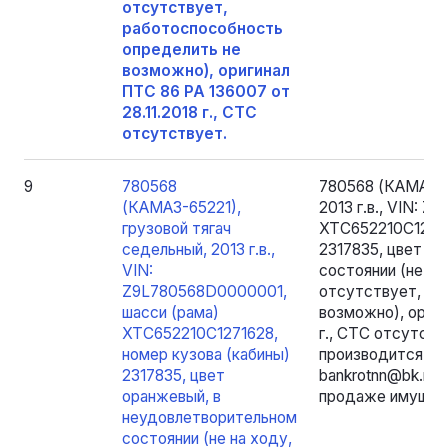
отсутствует,
работоспособность
определить не
возможно), оригинал
ПТС 86 РА 136007 от
28.11.2018 г., СТС
отсутствует.
9
780568
780568 (КАМАЗ-6
(КАМАЗ-65221),
2013 г.в., VIN: 
грузовой тягач
XTC652210C12716
седельный, 2013 г.в.,
2317835, цвет о
VIN:
состоянии (не на
Z9L780568D0000001,
отсутствует, ра
шасси (рама)
возможно), ориги
XTC652210C1271628,
г., СТС отсутст
номер кузова (кабины)
производится пос
2317835, цвет
bankrotnn@bk.ru 
оранжевый, в
продаже имущест
неудовлетворительном
состоянии (не на ходу,