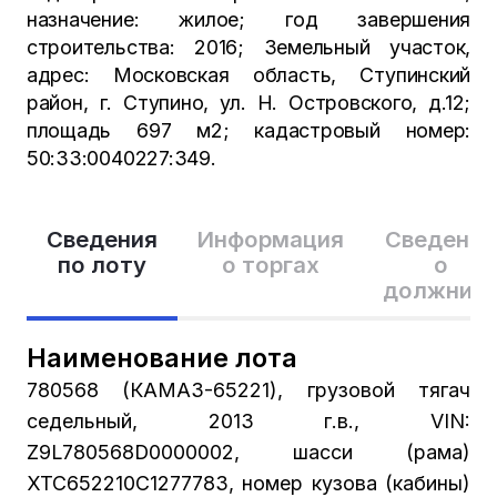
назначение: жилое; год завершения
строительства: 2016; Земельный участок,
адрес: Московская область, Ступинский
район, г. Ступино, ул. Н. Островского, д.12;
площадь 697 м2; кадастровый номер:
50:33:0040227:349.
Сведения
Информация
Сведения
по лоту
о торгах
о
должник
Наименование лота
780568 (КАМАЗ-65221), грузовой тягач
седельный, 2013 г.в., VIN:
Z9L780568D0000002, шасси (рама)
XTC652210C1277783, номер кузова (кабины)