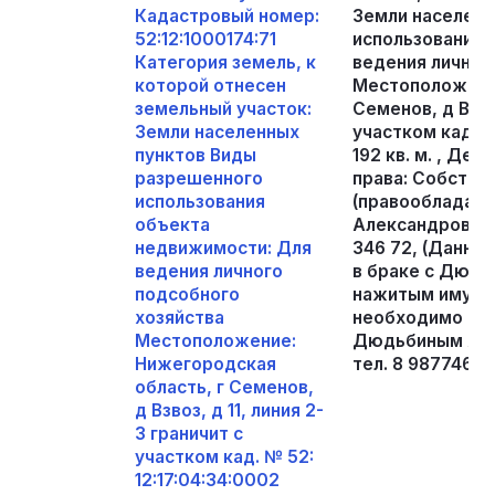
Кадастровый номер:
Земли населенн
52:12:1000174:71
использования 
Категория земель, к
ведения личног
которой отнесен
Местоположение
земельный участок:
Семенов, д Взвоз
Земли населенных
участком кад. №
пунктов Виды
192 кв. м. , Де
разрешенного
права: Собстве
использования
(правообладате
объекта
Александровна,
недвижимости: Для
346 72, (Данны
ведения личного
в браке с Дюдь
подсобного
нажитым имуще
хозяйства
необходимо свя
Местоположение:
Дюдьбиным Але
Нижегородская
тел. 8 9877465
область, г Семенов,
д Взвоз, д 11, линия 2-
3 граничит с
участком кад. № 52:
12:17:04:34:0002