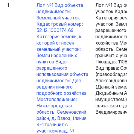
1
Лот №1 Вид объекта
Лот №1 Вид объе
недвижимости:
участок Кадастр
Земельный участок
Категория земел
Кадастровый номер:
участок: Земли 
52:12:1000174:69
разрешенного ис
Категория земель, к
недвижимости: Д
которой отнесен
хозяйства Мест
земельный участок:
область, Семенов
Земли населенных
граничит с участ
пунктов Виды
Площадь: 1108 кв
разрешенного
Вид права: Собс
использования объекта
(правообладател
недвижимости: Для
Александровна, 
ведения личного
(Данный земельн
подсобного хозяйства
Дюдьбиным А.В. 
Местоположение:
имуществом.) Дл
Нижегородская
связаться с до
область, Семеновский
Владимировичем 
район, д. Взвоз, (линия
4-1 граничит с
участком кад. №