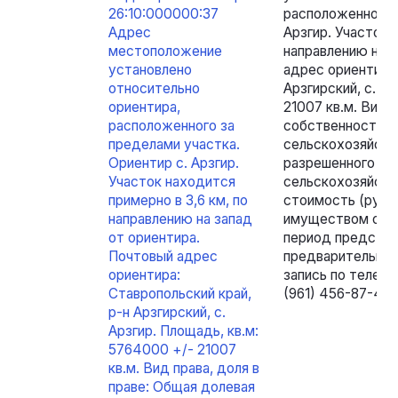
26:10:000000:37
расположенного з
Адрес
Арзгир. Участок 
местоположение
направлению на з
установлено
адрес ориентира:
относительно
Арзгирский, с. А
ориентира,
21007 кв.м. Вид 
расположенного за
собственность 1/
пределами участка.
сельскохозяйств
Ориентир с. Арзгир.
разрешенного ис
Участок находится
сельскохозяйств
примерно в 3,6 км, по
стоимость (руб):
направлению на запад
имуществом осущ
от ориентира.
период представл
Почтовый адрес
предварительном
ориентира:
запись по телефо
Ставропольский край,
(961) 456-87-44.
р-н Арзгирский, с.
Арзгир. Площадь, кв.м:
5764000 +/- 21007
кв.м. Вид права, доля в
праве: Общая долевая