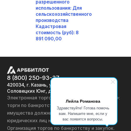
разрешенного
использования: Для
сельскохозяйственного
производства
Кадастровая
стоимость (руб): 8
891 090,00
8 (800) 250-93-37
420034, г. Казань, ул.
Соловецких Юнг, д. 7
Электронная торговая площадка «АРББИТЛОТ»:
Лейла Романова
торги по банкротству, лоты по продаже
Здравствуйте! Готова помочь
имущества должников физических лиц и
вам. Напишите мне, если у
вас появятся вопросы.
юридических лиц на онлайн-аукционах.
Организация торгов по банкротству и закупок.