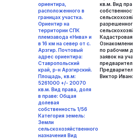
ориентира,
кв.м. Вид права
расположенного в
собственность 
границах участка.
сельскохозяйст
Ориентир на
разрешенного и
территории СПК
сельскохозяйст
племзавода «Нива» и
Кадастровая сто
в 16 км на север от с.
Ознакомление 
Арзгир. Почтовый
по рабочим дня
адрес ориентира:
заявок на участ
Ставропольский
предварительно
край, р-н Арзгирский.
Предварительна
Площадь, кв.м:
Виктор Иванович
5261000 +/- 20070
кв.м. Вид права, доля
в праве: Общая
долевая
собственность 1/56
Категория земель:
Земли
сельскохозяйственного
назначения Вид