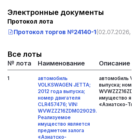
Электронные документы
Протокол лота
Протокол торгов №24140-1
(02.07.2026, 14
Все лоты
№ лота
Наименование
Описание
1
автомобиль
автомобиль VO
VOLKSWAGEN JETTA;
выпуска; номер 
2012 года выпуска;
WVWZZZ16ZDM0
номер двигателя
имущество явля
CLR457476; VIN:
«Азиатско-Тихо
WVWZZZ16ZDM029029.
Реализуемое
имущество является
предметом залога
«Азиатско-