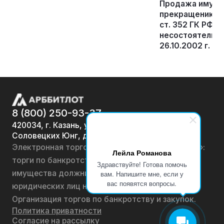
Продажа имущес
прекращению прав
ст. 352 ГК РФ и а
несостоятельно
26.10.2002 г. №
8 (800) 250-93-37
420034, г. Казань, ул.
Соловецких Юнг, д. 7
Электронная торговая площадка «АРББИТЛОТ»:
Лейла Романова
торги по банкротству, лоты по продаже
Здравствуйте! Готова помочь
имущества должников физических лиц и
вам. Напишите мне, если у
вас появятся вопросы.
юридических лиц на онлайн-аукционах.
Организация торгов по банкротству и закупок.
Политика приватности
Согласие на рассылку