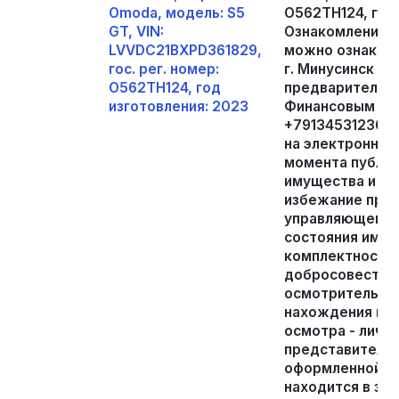
Omoda, модель: S5
О562ТН124, год
GT, VIN:
Ознакомление 
LVVDC21BXPD361829,
можно ознакоми
гос. рег. номер:
г. Минусинск п.
О562ТН124, год
предварительно
изготовления: 2023
Финансовым уп
+79134531236, 
на электронную 
момента публи
имущества и до
избежание пре
управляющему, 
состояния имуще
комплектности,
добросовестно
осмотрительнос
нахождения иму
осмотра - лично
представителя
оформленной д
находится в за