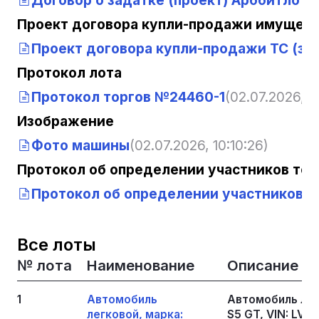
Договор о задатке (проект) Арббитлот
(
Проект договора купли-продажи имущест
Проект договора купли-продажи ТС (зал
Протокол лота
Протокол торгов №24460-1
(02.07.2026, 1
Изображение
Фото машины
(02.07.2026, 10:10:26)
Протокол об определении участников тор
Протокол об определении участников т
Все лоты
№ лота
Наименование
Описание
1
Автомобиль
Автомобиль лег
легковой, марка:
S5 GT, VIN: LVV