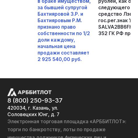
в браке имуществом,
рублей, как об
за бывшей супругой
следующего им
Бахтияровой З.Р. и
средство Лэнд 
Бахтияровым Р.М.
гос.рег.знак У12
признано право
SALVA2BB6FH96663
собственности по 1/2
352 ГК РФ прек
доли каждому,
начальная цена
продажи составляет
2 925 540,00 руб.
8 (800) 250-93-37
420034, г. Казань, ул.
Соловецких Юнг, д. 7
Электронная торговая площадка «АРББИТЛОТ»:
торги по банкротству, лоты по продаже
имущества должников физических лиц и