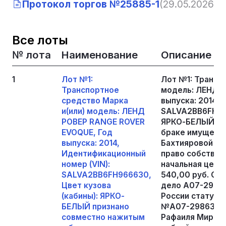
Протокол торгов №25885-1
(29.05.2026, 1
Все лоты
№ лота
Наименование
Описание
1
Лот №1:
Лот №1: Трансп
Транспортное
модель: ЛЕНД 
средство Марка
выпуска: 2014, 
и(или) модель: ЛЕНД
SALVA2BB6FH966
РОВЕР RANGE ROVER
ЯРКО-БЕЛЫЙ пр
EVOQUE, Год
браке имуществ
выпуска: 2014,
Бахтияровой З.Р
Идентификационный
право собствен
номер (VIN):
начальная цена
SALVA2BB6FH966630,
540,00 руб. Оп
Цвет кузова
дело А07-29863
(кабины): ЯРКО-
России статус 
БЕЛЫЙ признано
№А07-29863/20
совместно нажитым
Рафаиля Миргал