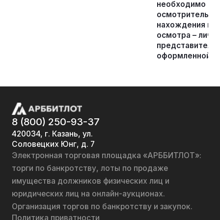
необходимо пр
осмотрительнос
нахождения иму
осмотра – лично
представителя
оформленной д
8 (800) 250-93-37
420034, г. Казань, ул.
Соловецких Юнг, д. 7
Электронная торговая площадка «АРББИТЛОТ»:
торги по банкротству, лоты по продаже
имущества должников физических лиц и
юридических лиц на онлайн-аукционах.
Организация торгов по банкротству и закупок.
Политика приватности