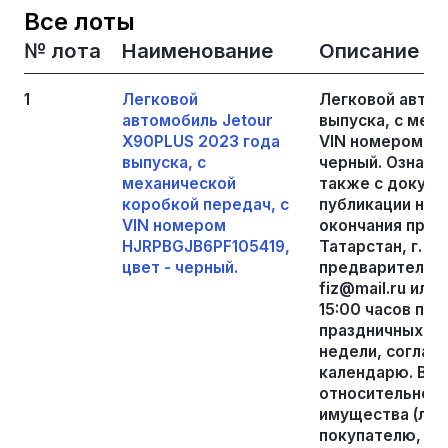
Все лоты
№ лота
Наименование
Описание
1
Легковой
Легковой автом
автомобиль Jetour
выпуска, с мех
X90PLUS 2023 года
VIN номером HJ
выпуска, с
черный. Ознако
механической
также с докуме
коробкой передач, с
публикации нас
VIN номером
окончания прие
HJRPBGJB6PF105419,
Татарстан, г. Ка
цвет - черный.
предварительной
fiz@mail.ru или 
15:00 часов по
праздничных дн
недели, соглас
календарю. Во 
относительно т
имущества (лота
покупателю, де