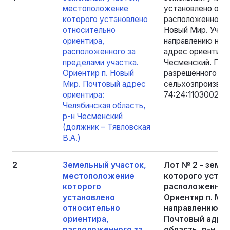
местоположение
установлено отн
которого установлено
расположенного з
относительно
Новый Мир. Участ
ориентира,
направлению на з
расположенного за
адрес ориентира:
пределами участка.
Чесменский. Площ
Ориентир п. Новый
разрешенного исп
Мир. Почтовый адрес
сельхозпроизвод
ориентира:
74:24:1103002:85
Челябинская область,
р-н Чесменский
(должник – Тявловская
В.А.)
2
Земельный участок,
Лот № 2 - земе
местоположение
которого устан
которого
расположенного
установлено
Ориентир п. Мая
относительно
направлению на
ориентира,
Почтовый адрес
расположенного за
область, р-н Че