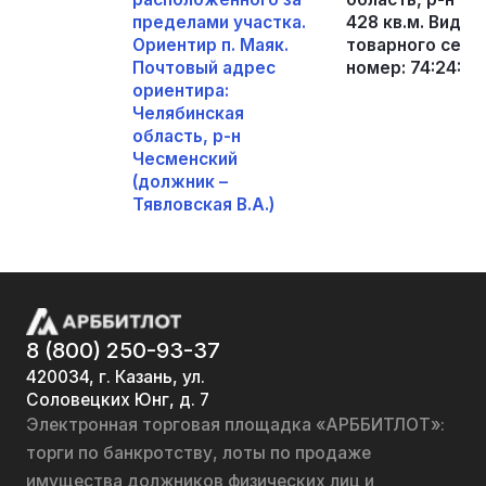
пределами участка.
428 кв.м. Вид р
Ориентир п. Маяк.
товарного сель
Почтовый адрес
номер: 74:24:110
ориентира:
Челябинская
область, р-н
Чесменский
(должник –
Тявловская В.А.)
8 (800) 250-93-37
420034, г. Казань, ул.
Соловецких Юнг, д. 7
Электронная торговая площадка «АРББИТЛОТ»:
торги по банкротству, лоты по продаже
имущества должников физических лиц и