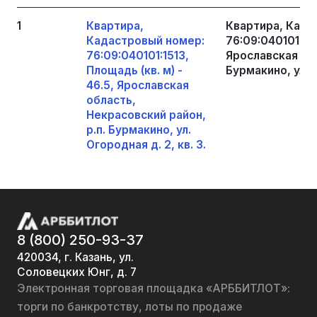
1
Квартира,
Квартира, Када
Кадастровый номер:
76:09:040101:151
76:09:040101:1513,
Ярославская обл
Площадь (кв. м) -
Бурмакино, ул. О
46.5, Ярославская
область,
Некрасовский район,
р.п. Бурмакино, ул.
Огородная д. 2, кв. 3.
8 (800) 250-93-37
420034, г. Казань, ул.
Соловецких Юнг, д. 7
Электронная торговая площадка «АРББИТЛОТ»:
торги по банкротству, лоты по продаже