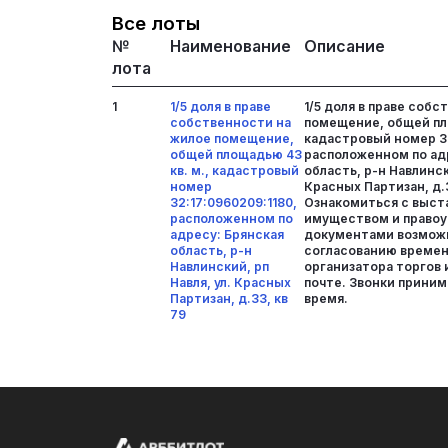
Все лоты
№
Наименование
Описание
лота
1
1/5 доля в праве
1/5 доля в праве соб
собственности на
помещение, общей пло
жилое помещение,
кадастровый номер 32
общей площадью 43
расположенном по ад
кв. м., кадастровый
область, р-н Навлински
номер
Красных Партизан, д.3
32:17:0960209:1180,
Ознакомиться с выст
расположенном по
имуществом и право
адресу: Брянская
документами возможн
область, р-н
согласованию времен
Навлинский, рп
организатора торгов 
Навля, ул. Красных
почте. Звонки приним
Партизан, д.33, кв
время.
79