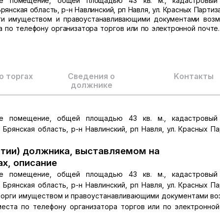
ое помещение, общей площадью 43 кв. м., кадастровый
рянская область, р-н Навлинский, рп Навля, ул. Красных Партиза
рги имуществом и правоустанавливающими документами воз
 по телефону организатора торгов или по электронной почте.
о торгах
Сведения о
Kонтакты
должнике
ое помещение, общей площадью 43 кв. м., кадастровый
 Брянская область, р-н Навлинский, рп Навля, ул. Красных Па
тии) должника, выставляемом на
ах, описание
ое помещение, общей площадью 43 кв. м., кадастровый
 Брянская область, р-н Навлинский, рп Навля, ул. Красных Па
а торги имуществом и правоустанавливающими документами в
еста по телефону организатора торгов или по электронной