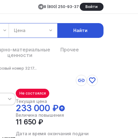
8 (800) 250-93-37
Войти
Цена
Найти
арно-материальные
Прочее
ценности
овый номер 32:17...
Не состоялся
Текущая цена
233 000 ₽
Величина повышения
11 650 ₽
Дата и время окончания подачи