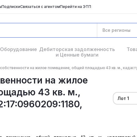
ы
Подписки
Связаться с агентом
Перейти на ЭТП
Все регионы
Оборудование
Дебиторская задолженность
Тов
и Ценные бумаги
е собственности на жилое помещение, общей площадью 43 кв. м., кадастр
твенности на жилое
щадью 43 кв. м.,
Лот 1
:17:0960209:1180,