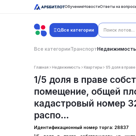
Обучение
Новости
Ответы на вопрос
Все категории
Все категории
Транспорт
Недвижимость
Главная
Недвижимость
Квартиры
1/5 доля в прав
1/5 доля в праве собс
помещение, общей пло
кадастровый номер 32
распо...
Идентификационный номер торга: 28837