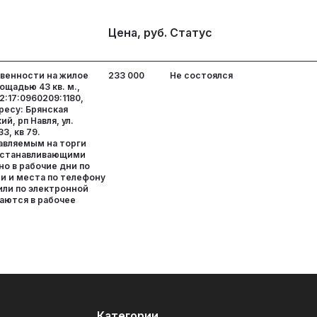
Цена, руб.
Статус
ственности на жилое
233 000
Не состоялся
щадью 43 кв. м.,
:17:0960209:1180,
ресу: Брянская
й, рп Навля, ул.
3, кв 79.
авляемым на торги
устанавливающими
о в рабочие дни по
и и места по телефону
или по электронной
аются в рабочее
Категории