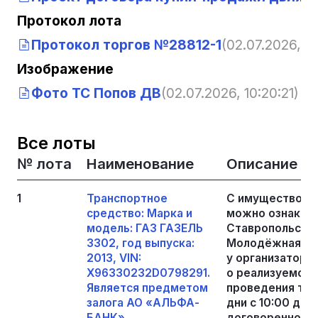
Протокол лота
Протокол торгов №28812-1
(02.07.2026, 10
Изображение
Фото ТС Попов ДВ
(02.07.2026, 10:20:21)
Все лоты
№ лота
Наименование
Описание
1
Транспортное
С имуществом,
средство: Марка и
можно ознакоми
модель: ГАЗ ГАЗЕЛЬ
Ставропольский 
3302, год выпуска:
Молодёжная, д.
2013, VIN:
у организатора
X96330232D0798291.
о реализуемом 
Является предметом
проведения тор
залога АО «АЛЬФА-
дни с 10:00 до 
БАНК».
договоренности