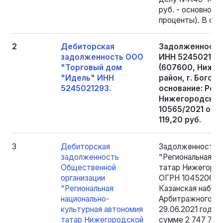
руб. - основной 
проценты). В сум
2
Дебиторская
Задолженность
задолженность ООО
ИНН 5245021293
"Торговый дом
(607600, Нижег
"Идель" ИНН
район, г. Богоро
5245021293.
основание: Реш
Нижегородской
10565/2021 от 0
119,20 руб.
3
Дебиторская
Задолженность О
задолженность
"Региональная н
Общественной
татар Нижегород
организации
ОГРН 1045206339
"Региональная
Казанская набере
национально-
Арбитражного су
культурная автономия
29.06.2021 года
татар Нижегородской
сумме 2 747 780 