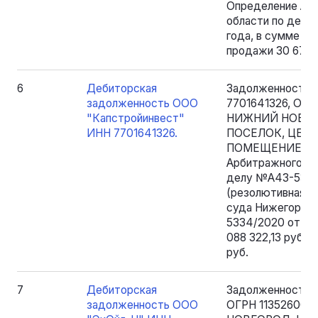
Определение Ар
области по делу
года, в сумме 30
продажи 30 675 
6
Дебиторская
Задолженность 
задолженность ООО
7701641326, ОГРН
"Капстройинвест"
НИЖНИЙ НОВГО
ИНН 7701641326.
ПОСЕЛОК, ЦЕНТ
ПОМЕЩЕНИЕ 12) 
Арбитражного су
делу №А43-5334/
(резолютивная ч
суда Нижегородс
5334/2020 от 19.
088 322,13 руб. 
руб.
7
Дебиторская
Задолженность 
задолженность ООО
ОГРН 1135260003