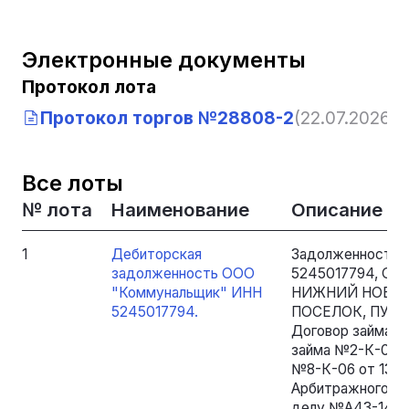
Электронные документы
Протокол лота
Протокол торгов №28808-2
(22.07.2026, 1
Все лоты
№ лота
Наименование
Описание
1
Дебиторская
Задолженность 
задолженность ООО
5245017794, ОГР
"Коммунальщик" ИНН
НИЖНИЙ НОВГО
5245017794.
ПОСЕЛОК, ПУШКИ
Договор займа №1
займа №2-К-05 от
№8-К-06 от 13.0
Арбитражного су
делу №А43-1414/2