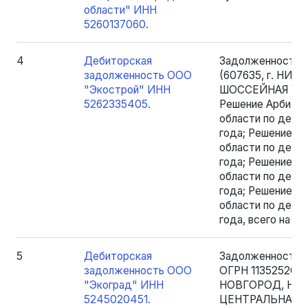
области" ИНН
5260137060.
4
Дебиторская
Задолженность 
задолженность ООО
(607635, г. НИ
"Экострой" ИНН
ШОССЕЙНАЯ УЛ., 
5262335405.
Решение Арбитр
области по делу 
года; Решение А
области по делу
года; Решение А
области по делу
года; Решение А
области по делу 
года, всего на су
5
Дебиторская
Задолженность 
задолженность ООО
ОГРН 1135252001
"Экоград" ИНН
НОВГОРОД, НО
5245020451.
ЦЕНТРАЛЬНАЯ УЛ