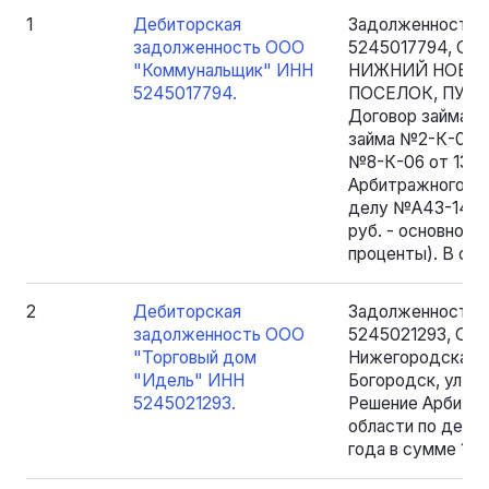
1
Дебиторская
Задолженность 
задолженность ООО
5245017794, ОГР
"Коммунальщик" ИНН
НИЖНИЙ НОВГО
5245017794.
ПОСЕЛОК, ПУШКИ
Договор займа №1
займа №2-К-05 от
№8-К-06 от 13.0
Арбитражного су
делу №А43-1414/2
руб. - основной 
проценты). В сум
2
Дебиторская
Задолженность 
задолженность ООО
5245021293, ОГР
"Торговый дом
Нижегородская об
"Идель" ИНН
Богородск, ул. Во
5245021293.
Решение Арбитр
области по делу
года в сумме 10 6