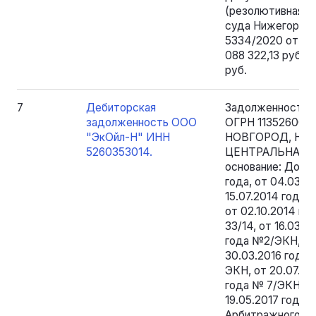
(резолютивная ч
суда Нижегородс
5334/2020 от 19.
088 322,13 руб. 
руб.
7
Дебиторская
Задолженность 
задолженность ООО
ОГРН 1135260003
"ЭкОйл-Н" ИНН
НОВГОРОД, НО
5260353014.
ЦЕНТРАЛЬНАЯ У
основание: Догов
года, от 04.03.20
15.07.2014 года №
от 02.10.2014 го
33/14, от 16.03.2
года №2/ЭКН, от
30.03.2016 года 
ЭКН, от 20.07.20
года № 7/ЭКН, от
19.05.2017 года
Арбитражного су