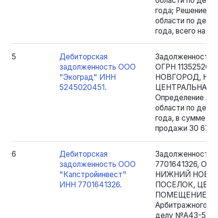
области по делу
года; Решение А
области по делу 
года, всего на су
5
Дебиторская
Задолженность 
задолженность ООО
ОГРН 1135252001
"Экоград" ИНН
НОВГОРОД, НО
5245020451.
ЦЕНТРАЛЬНАЯ УЛ
Определение Ар
области по делу
года, в сумме 30
продажи 30 675 
6
Дебиторская
Задолженность 
задолженность ООО
7701641326, ОГРН
"Капстройинвест"
НИЖНИЙ НОВГО
ИНН 7701641326.
ПОСЕЛОК, ЦЕНТ
ПОМЕЩЕНИЕ 12) 
Арбитражного су
делу №А43-5334/