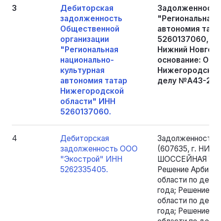
3
Дебиторская
Задолженность
задолженность
"Региональная 
Общественной
автономия тата
организации
5260137060, ОГ
"Региональная
Нижний Новгоро
национально-
основание: Опр
культурная
Нижегородской 
автономия татар
делу №А43-2623
Нижегородской
области" ИНН
5260137060.
4
Дебиторская
Задолженность 
задолженность ООО
(607635, г. НИ
"Экострой" ИНН
ШОССЕЙНАЯ УЛ., 
5262335405.
Решение Арбитр
области по делу 
года; Решение А
области по делу
года; Решение А