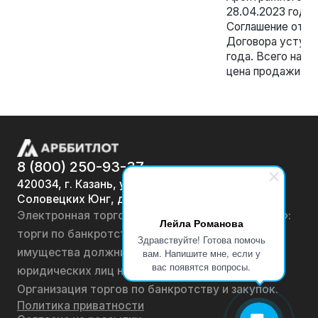
28.04.2023 года
Соглашение от 2
Договора уступки
года. Всего на с
цена продажи 165
8 (800) 250-93-37
420034, г. Казань, ул.
Соловецких Юнг, д. 7
Электронная торговая площадка «АРББИТЛОТ»:
Лейла Романова
торги по банкротству, лоты по продаже
Здравствуйте! Готова помочь
имущества должников физических лиц и
вам. Напишите мне, если у
вас появятся вопросы.
юридических лиц на онлайн-аукционах.
Организация торгов по банкротству и закупок.
Политика приватности