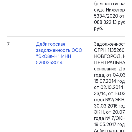
(резолютивная ч
суда Нижегородс
5334/2020 от 19.
088 322,13 руб. 
руб.
7
Дебиторская
Задолженность 
задолженность ООО
ОГРН 1135260003
"ЭкОйл-Н" ИНН
НОВГОРОД, НО
5260353014.
ЦЕНТРАЛЬНАЯ У
основание: Догов
года, от 04.03.20
15.07.2014 года №
от 02.10.2014 го
33/14, от 16.03.2
года №2/ЭКН, от
30.03.2016 года 
ЭКН, от 20.07.20
года № 7/ЭКН, от
19.05.2017 года
Арбитражного су