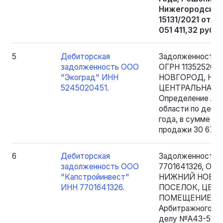
Нижегородской
15131/2021 от 2
051 411,32 руб.
5
Дебиторская
Задолженность 
задолженность ООО
ОГРН 1135252001
"Экоград" ИНН
НОВГОРОД, НО
5245020451.
ЦЕНТРАЛЬНАЯ УЛ
Определение Ар
области по делу
года, в сумме 30
продажи 30 675 
6
Дебиторская
Задолженность 
задолженность ООО
7701641326, ОГРН
"Капстройинвест"
НИЖНИЙ НОВГО
ИНН 7701641326.
ПОСЕЛОК, ЦЕНТ
ПОМЕЩЕНИЕ 12) 
Арбитражного су
делу №А43-5334/