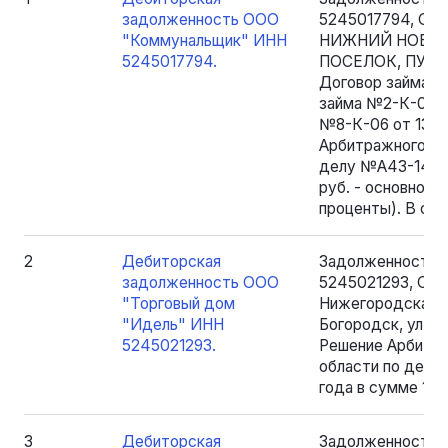
задолженность ООО
5245017794, ОГР
"Коммунальщик" ИНН
НИЖНИЙ НОВГО
5245017794.
ПОСЕЛОК, ПУШКИ
Договор займа №1
займа №2-К-05 от
№8-К-06 от 13.0
Арбитражного су
делу №А43-1414/2
руб. - основной 
проценты). В сум
2
Дебиторская
Задолженность 
задолженность ООО
5245021293, ОГР
"Торговый дом
Нижегородская об
"Идель" ИНН
Богородск, ул. Во
5245021293.
Решение Арбитр
области по делу
года в сумме 10 6
3
Дебиторская
Задолженность О