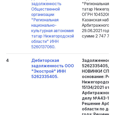
задолженность
"Региональная н
Общественной
татар Нижегород
организации
ОГРН 1045206339
"Региональная
Казанская набере
национально-
Арбитражного су
культурная автономия
29.06.2021 года
татар Нижегородской
сумме 2 747 780 
области" ИНН
5260137060.
4
Дебиторская
Задолженность
задолженность ООО
5262335405, (
"Экострой" ИНН
НОВИНКИ СП., Ш
5262335405.
основание: Реш
Нижегородской
15134/2021 от 1
Арбитражного с
делу №А43-15136
Решение Арбит
области по дел
года; Решение 