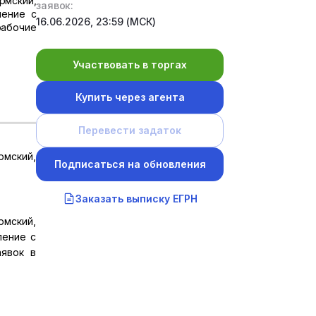
рмский,
заявок:
ление с
16.06.2026, 23:59 (МСК)
рабочие
Участвовать в торгах
Купить через агента
Перевести задаток
рмский,
Подписаться на обновления
Заказать выписку ЕГРН
рмский,
ление с
явок в