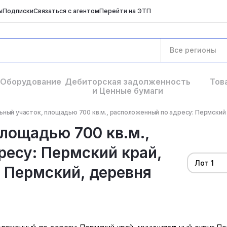
ы
Подписки
Связаться с агентом
Перейти на ЭТП
Все регионы
Оборудование
Дебиторская задолженность
Тов
и Ценные бумаги
ный участок, площадью 700 кв.м., расположенный по адресу: Пермский к
лощадью 700 кв.м.,
есу: Пермский край,
Лот 1
 Пермский, деревня