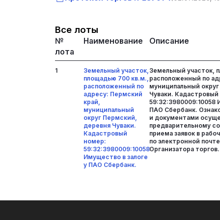
Все лоты
№
Наименование
Описание
лота
1
Земельный участок,
Земельный участок, п
площадью 700 кв.м.,
расположенный по ад
расположенный по
муниципальный округ
адресу: Пермский
Чуваки. Кадастровый
край,
59:32:3980009:10058 
муниципальный
ПАО Сбербанк. Ознак
округ Пермский,
и документами осуще
деревня Чуваки.
предварительному со
Кадастровый
приема заявок в рабоч
номер:
по электронной почте
59:32:3980009:10058
Организатора торгов.
Имущество в залоге
у ПАО Сбербанк.