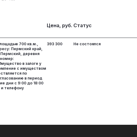
Цена, руб.
Статус
лощадью 700 кв.м.,
393 300
Не состоялся
ресу: Пермский край,
 Пермский, деревня
 номер:
Имущество в залоге у
омление с имуществом
ствляется по
гласованию в период
ие дни с 9:00 до 18:00
 и телефону