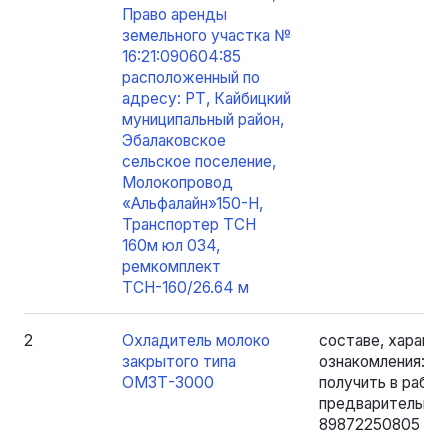
Право аренды
земельного участка №
16:21:090604:85
расположенный по
адресу: РТ, Кайбицкий
муниципальный район,
Эбалаковское
сельское поселение,
Молокопровод
«Альфалайн»150-Н,
Транспортер TCH
160м юл 034,
ремкомплект
ТСН-160/26.64 м
2
Охладитель молоко
составе, характе
закрытого типа
ознакомления: 
ОМЗТ-3000
получить в рабоче
предварительно 
89872250805 - Я