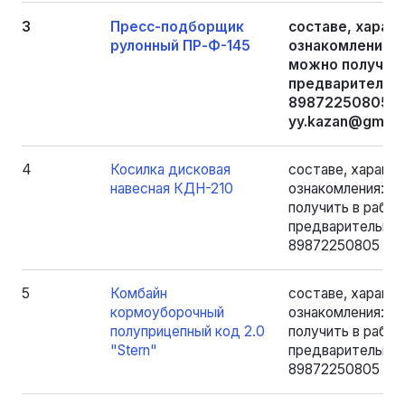
3
Пресс-подборщик
составе, харак
рулонный ПР-Ф-145
ознакомления:
можно получить 
предварительно
89872250805 - 
yy.kazan@gmail
4
Косилка дисковая
составе, характе
навесная КДН-210
ознакомления: 
получить в рабоче
предварительно 
89872250805 - Я
5
Комбайн
составе, характе
кормоуборочный
ознакомления: 
полуприцепный код 2.0
получить в рабоче
"Stern"
предварительно 
89872250805 - Я