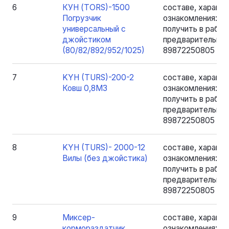
6
КУН (TORS)-1500
составе, характе
Погрузчик
ознакомления: 
универсальный с
получить в рабоче
джойстиком
предварительно 
(80/82/892/952/1025)
89872250805 - Я
7
KYH (TURS)-200-2
составе, характе
Ковш 0,8M3
ознакомления: 
получить в рабоче
предварительно 
89872250805 - Я
8
KYH (TURS)- 2000-12
составе, характе
Вилы (без джойстика)
ознакомления: 
получить в рабоче
предварительно 
89872250805 - Я
9
Миксер-
составе, характе
кормораздатчик
ознакомления: 