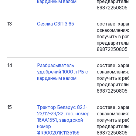
карданным валом
предварительно 
89872250805 - Я
13
Сеялка СЗП 3,65
составе, характе
ознакомления: 
получить в рабоче
предварительно 
89872250805 - Я
14
Разбрасыватель
составе, характе
удобрений 1000 л РБ с
ознакомления: 
карданным валом
получить в рабоче
предварительно 
89872250805 - Я
15
Трактор Беларус 82.1-
составе, характе
23/12-23/32, гос. номер
ознакомления: 
16АА1551, заводской
получить в рабоче
номер
предварительно 
Ү4R900201K1135159
89872250805 - Я