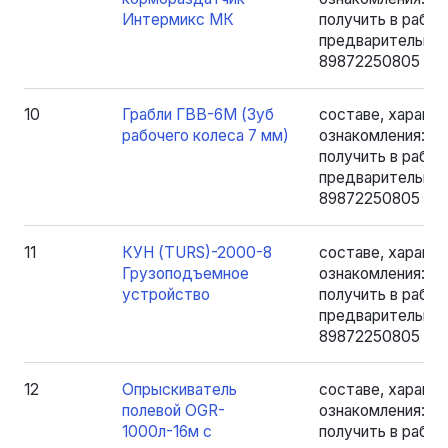
Интермикс МК
получить в рабоче
предварительно 
89872250805 - Я
10
Грабли ГВВ-6М (Зуб
составе, характе
рабочего колеса 7 мм)
ознакомления: 
получить в рабоче
предварительно 
89872250805 - Я
11
КУН (TURS)-2000-8
составе, характе
Грузоподъемное
ознакомления: 
устройство
получить в рабоче
предварительно 
89872250805 - Я
12
Опрыскиватель
составе, характе
полевой OGR-
ознакомления: 
1000л-16м с
получить в рабоче