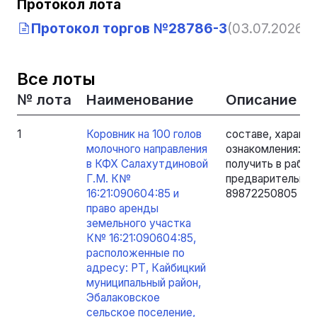
Протокол лота
Протокол торгов №28786-3
(03.07.2026, 1
Все лоты
№ лота
Наименование
Описание
1
Коровник на 100 голов
составе, характе
молочного направления
ознакомления: 
в КФХ Салахутдиновой
получить в рабоче
Г.М. К№
предварительно 
16:21:090604:85 и
89872250805 - Я
право аренды
земельного участка
К№ 16:21:090604:85,
расположенные по
адресу: РТ, Кайбицкий
муниципальный район,
Эбалаковское
сельское поселение,