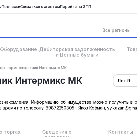
ы
Подписки
Связаться с агентом
Перейти на ЭТП
Все регионы
Оборудование
Дебиторская задолженность
Тов
и Ценные бумаги
ер-кормораздатчик Интермикс МК
чик Интермикс МК
Лот 9
к ознакомления: Информацию об имуществе можно получить в 
ав время по телефону: 89872250805 - Яков Кофман, yy.kazan@gmai
о торгах
Сведения о
Kонтакты