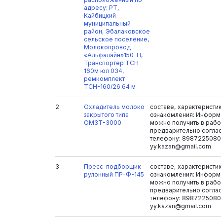
адресу: РТ,
Кайбицкий
муниципальный
район, Эбалаковское
сельское поселение,
Молокопровод
«Альфалайн»150-Н,
Транспортер TCH
160м юл 034,
ремкомплект
ТСН-160/26.64 м
2
Охладитель молоко
составе, характеристи
закрытого типа
ознакомления: Информ
ОМЗТ-3000
можно получить в рабоч
предварительно согла
телефону: 8987225080
yy.kazan@gmail.com
3
Пресс-подборщик
составе, характеристи
рулонный ПР-Ф-145
ознакомления: Информ
можно получить в рабоч
предварительно согла
телефону: 8987225080
yy.kazan@gmail.com