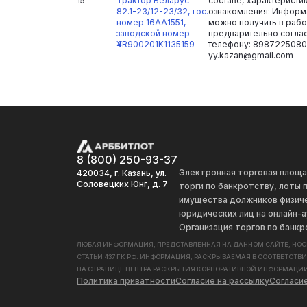
15
Трактор Беларус
составе, характеристи
82.1-23/12-23/32, гос.
ознакомления: Информ
номер 16АА1551,
можно получить в рабоч
заводской номер
предварительно согла
Ү4R900201K1135159
телефону: 8987225080
yy.kazan@gmail.com
8 (800) 250-93-37
Электронная торговая площ
420034, г. Казань, ул.
Соловецких Юнг, д. 7
торги по банкротству, лоты
имущества должников физиче
юридических лиц на онлайн-а
Организация торгов по банкр
ЛЮБАЯ ИНФОРМАЦИЯ, ПРЕДСТАВЛЕННАЯ НА ДАННОМ САЙТЕ, НО
СТАТЬИ 437 ГК РФ. ИНФОРМАЦИЯ, РАСКРЫВАЕМАЯ В СООТВЕТСТВ
НА СТРАНИЦЕ ЦЕНТРА РАСКРЫТИЯ КОРПОРАТИВНОЙ ИНФОРМАЦИИ
Политика приватности
Согласие на рассылку
Согласи