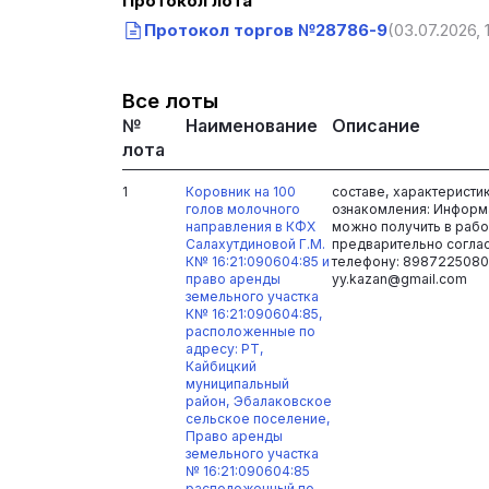
Протокол лота
Протокол торгов №28786-9
(03.07.2026, 
Все лоты
№
Наименование
Описание
лота
1
Коровник на 100
составе, характеристи
голов молочного
ознакомления: Информ
направления в КФХ
можно получить в рабоч
Салахутдиновой Г.М.
предварительно согла
К№ 16:21:090604:85 и
телефону: 8987225080
право аренды
yy.kazan@gmail.com
земельного участка
К№ 16:21:090604:85,
расположенные по
адресу: РТ,
Кайбицкий
муниципальный
район, Эбалаковское
сельское поселение,
Право аренды
земельного участка
№ 16:21:090604:85
расположенный по