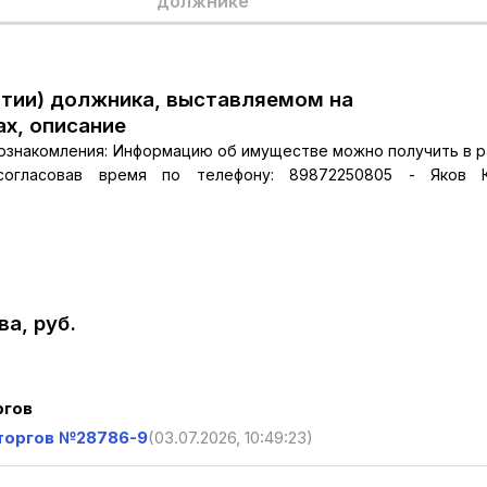
должнике
тии) должника, выставляемом на
ах, описание
к ознакомления: Информацию об имуществе можно получить в 
согласовав время по телефону: 89872250805 - Яков К
а, руб.
ргов
 торгов №28786-9
(03.07.2026, 10:49:23)