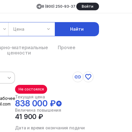
8 (800) 250-93-37
Войти
Цена
Найти
арно-материальные
Прочее
ценности
Не состоялся
Текущая цена
рабочее
838 000 ₽
l.com
Величина повышения
41 900 ₽
Дата и время окончания подачи