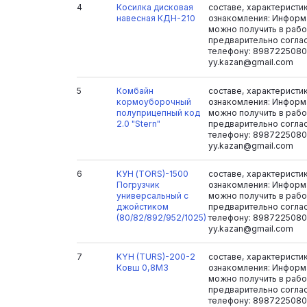
4
Косилка дисковая
составе, характеристи
навесная КДН-210
ознакомления: Информ
можно получить в рабоч
предварительно согла
телефону: 8987225080
yy.kazan@gmail.com
5
Комбайн
составе, характеристи
кормоуборочный
ознакомления: Информ
полуприцепный код
можно получить в рабоч
2.0 "Stern"
предварительно согла
телефону: 8987225080
yy.kazan@gmail.com
6
КУН (TORS)-1500
составе, характеристи
Погрузчик
ознакомления: Информ
универсальный с
можно получить в рабоч
джойстиком
предварительно согла
(80/82/892/952/1025)
телефону: 8987225080
yy.kazan@gmail.com
7
KYH (TURS)-200-2
составе, характеристи
Ковш 0,8M3
ознакомления: Информ
можно получить в рабоч
предварительно согла
телефону: 8987225080