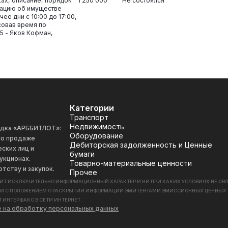
ках, описание, порядок
1 250 000
Не состоялся
ацию об имуществе
ее дни с 10:00 до 17:00,
совав время по
5 - Яков Кофман,
Категории
Транспорт
Недвижимость
адка «АРББИТЛОТ»:
Оборудование
 по продаже
Дебиторская задолженность и Ценные
ских лиц и
бумаги
укционах.
Товарно-материальные ценности
отству и закупок.
Прочее
СИТ ИСКЛЮЧИТЕЛЬНО ИНФОРМАЦИОННЫЙ ХАРАКТЕР И НИ ПРИ КАКИХ УСЛОВИЯХ НЕ Я
ИИ С ПОЛОЖЕНИЕМ О РАСКРЫТИИ ИНФОРМАЦИИ ЭМИТЕНТАМИ ЭМИССИОННЫХ ЦЕННЫХ БУМАГ
 ИНТЕРФАКС В СЕТИ ИНТЕРНЕТ
е на обработку персональных данных