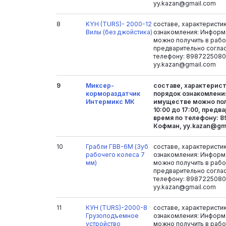
yy.kazan@gmail.com
8
KYH (TURS)- 2000-12
составе, характеристи
Вилы (без джойстика)
ознакомления: Информ
можно получить в рабоч
предварительно согла
телефону: 8987225080
yy.kazan@gmail.com
9
Миксер-
составе, характерист
кормораздатчик
порядок ознакомлени
Интермикс МК
имуществе можно пол
10:00 до 17:00, предв
время по телефону: 8
Кофман, yy.kazan@gm
10
Грабли ГВВ-6М (Зуб
составе, характеристи
рабочего колеса 7
ознакомления: Информ
мм)
можно получить в рабоч
предварительно согла
телефону: 8987225080
yy.kazan@gmail.com
11
КУН (TURS)-2000-8
составе, характеристи
Грузоподъемное
ознакомления: Информ
устройство
можно получить в рабоч