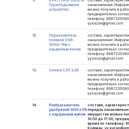
11
КУН (TURS)-2000-8
составе, характеристи
Грузоподъемное
ознакомления: Информ
устройство
можно получить в рабоч
предварительно согла
телефону: 8987225080
yy.kazan@gmail.com
12
Опрыскиватель
составе, характеристи
полевой OGR-
ознакомления: Информ
1000л-16м с
можно получить в рабоч
карданным валом
предварительно согла
телефону: 8987225080
yy.kazan@gmail.com
13
Сеялка СЗП 3,65
составе, характеристи
ознакомления: Информ
можно получить в рабоч
предварительно согла
телефону: 8987225080
yy.kazan@gmail.com
14
Разбрасыватель
составе, характерист
удобрений 1000 л РБ
порядок ознакомлени
с карданным валом
имуществе можно пол
10:00 до 17:00, предв
время по телефону: 8
Кофман, yy.kazan@gm