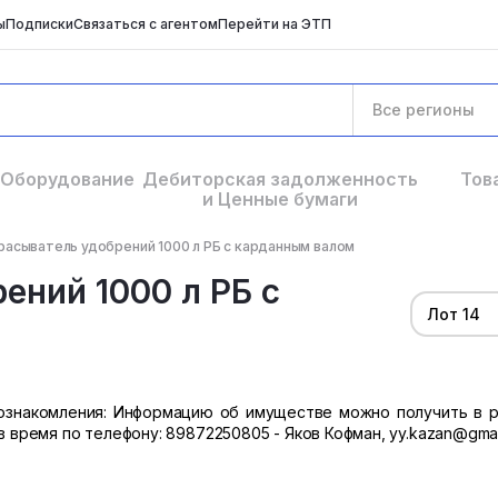
ы
Подписки
Связаться с агентом
Перейти на ЭТП
Все регионы
Оборудование
Дебиторская задолженность
Тов
и Ценные бумаги
расыватель удобрений 1000 л РБ с карданным валом
ений 1000 л РБ с
Лот 14
к ознакомления: Информацию об имуществе можно получить в 
ав время по телефону: 89872250805 - Яков Кофман, yy.kazan@gmai