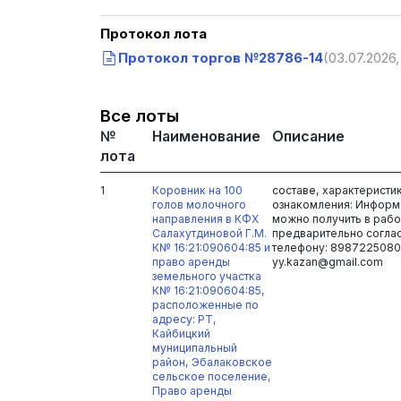
Протокол лота
Протокол торгов №28786-14
(03.07.2026,
Все лоты
№
Наименование
Описание
лота
1
Коровник на 100
составе, характеристи
голов молочного
ознакомления: Информ
направления в КФХ
можно получить в рабоч
Салахутдиновой Г.М.
предварительно согла
К№ 16:21:090604:85 и
телефону: 8987225080
право аренды
yy.kazan@gmail.com
земельного участка
К№ 16:21:090604:85,
расположенные по
адресу: РТ,
Кайбицкий
муниципальный
район, Эбалаковское
сельское поселение,
Право аренды