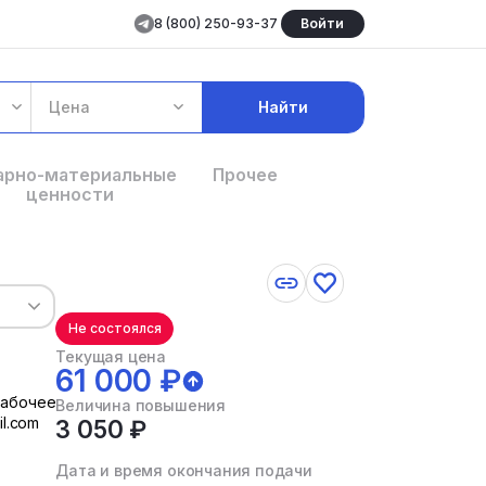
8 (800) 250-93-37
Войти
Цена
Найти
арно-материальные
Прочее
ценности
Не состоялся
Текущая цена
61 000 ₽
рабочее
Величина повышения
l.com
3 050 ₽
Дата и время окончания подачи