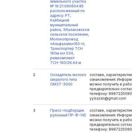
земельного участка
№ 16:21:090604:85
расположенный по
адресу: РТ,
Кайбицкий
муниципальный
район, Эбалаковское
сельское поселение,
Молокопровод
«Альфалайн»150-Н,
Транспортер TCH
160м юл 034,
ремкомплект
ТСН-160/26.64 м
2
Охладитель молоко
составе, характеристи
закрытого типа
ознакомления: Информ
ОМЗТ-3000
можно получить в рабоч
предварительно согла
телефону: 8987225080
yy.kazan@gmail.com
3
Пресс-подборщик
составе, характеристи
рулонный ПР-Ф-145
ознакомления: Информ
можно получить в рабоч
предварительно согла
телефону: 8987225080