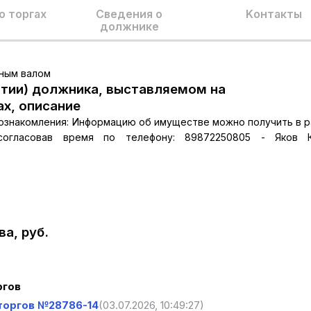
о торгах
Сведения о
Kонтакты
должнике
нным валом
тии) должника, выставляемом на
ах, описание
к ознакомления: Информацию об имуществе можно получить в 
согласовав время по телефону: 89872250805 - Яков К
а, руб.
ргов
торгов №28786-14
(03.07.2026, 10:49:27)