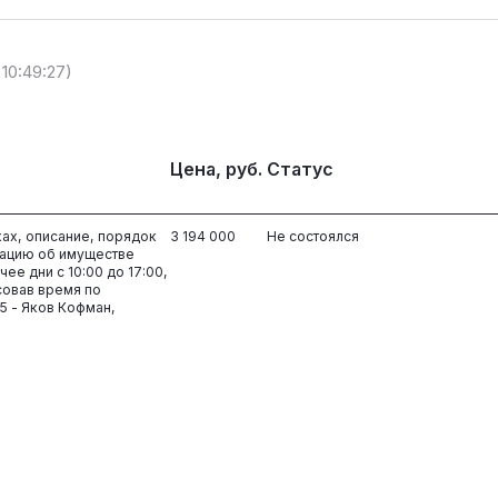
 10:49:27)
Цена, руб.
Статус
ках, описание, порядок
3 194 000
Не состоялся
ацию об имуществе
ее дни с 10:00 до 17:00,
совав время по
5 - Яков Кофман,