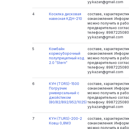
yy.kazan@gmail.com
4
Косилка дисковая
составе, характеристи
навесная КДН-210
ознакомления: Информ
можно получить в рабоч
предварительно согла
телефону: 8987225080
yy.kazan@gmail.com
5
Комбайн
составе, характеристи
кормоуборочный
ознакомления: Информ
полуприцепный код
можно получить в рабоч
2.0 "Stern"
предварительно согла
телефону: 8987225080
yy.kazan@gmail.com
6
КУН (TORS)-1500
составе, характеристи
Погрузчик
ознакомления: Информ
универсальный с
можно получить в рабоч
джойстиком
предварительно согла
(80/82/892/952/1025)
телефону: 8987225080
yy.kazan@gmail.com
7
KYH (TURS)-200-2
составе, характеристи
Ковш 0,8M3
ознакомления: Информ
можно получить в рабоч