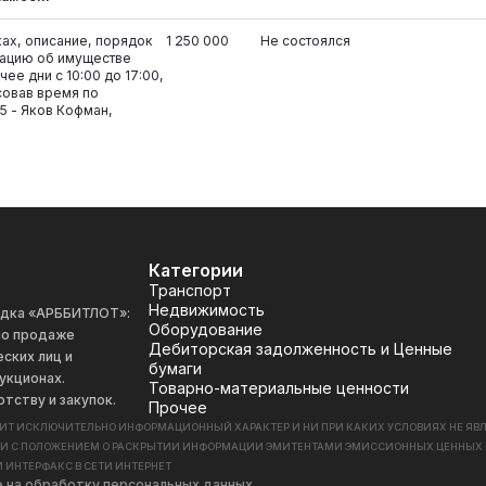
ках, описание, порядок
1 250 000
Не состоялся
ацию об имуществе
ее дни с 10:00 до 17:00,
совав время по
5 - Яков Кофман,
Категории
Транспорт
Недвижимость
адка «АРББИТЛОТ»:
Оборудование
 по продаже
Дебиторская задолженность и Ценные
ских лиц и
бумаги
укционах.
Товарно-материальные ценности
отству и закупок.
Прочее
СИТ ИСКЛЮЧИТЕЛЬНО ИНФОРМАЦИОННЫЙ ХАРАКТЕР И НИ ПРИ КАКИХ УСЛОВИЯХ НЕ Я
ИИ С ПОЛОЖЕНИЕМ О РАСКРЫТИИ ИНФОРМАЦИИ ЭМИТЕНТАМИ ЭМИССИОННЫХ ЦЕННЫХ БУМАГ
 ИНТЕРФАКС В СЕТИ ИНТЕРНЕТ
е на обработку персональных данных