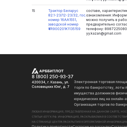
15
Трактор Беларус
составе, характеристи
82.1-23/12-23/32, гос.
ознакомления: Информ
номер 16АА1551,
можно получить в рабоч
заводской номер
предварительно согла
Ү4R900201K1135159
телефону: 8987225080
yy.kazan@gmail.com
8 (800) 250-93-37
Электронная торговая площ
420034, г. Казань, ул.
Соловецких Юнг, д. 7
торги по банкротству, лоты
имущества должников физиче
юридических лиц на онлайн-а
Организация торгов по банкр
ЛЮБАЯ ИНФОРМАЦИЯ, ПРЕДСТАВЛЕННАЯ НА ДАННОМ САЙТЕ, НО
СТАТЬИ 437 ГК РФ. ИНФОРМАЦИЯ, РАСКРЫВАЕМАЯ В СООТВЕТСТВ
НА СТРАНИЦЕ ЦЕНТРА РАСКРЫТИЯ КОРПОРАТИВНОЙ ИНФОРМАЦИИ
Политика приватности
Согласие на рассылку
Согласи