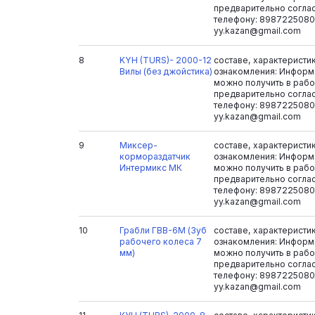
предварительно согла
телефону: 8987225080
yy.kazan@gmail.com
8
KYH (TURS)- 2000-12
составе, характеристи
Вилы (без джойстика)
ознакомления: Информ
можно получить в рабоч
предварительно согла
телефону: 8987225080
yy.kazan@gmail.com
9
Миксер-
составе, характеристи
кормораздатчик
ознакомления: Информ
Интермикс МК
можно получить в рабоч
предварительно согла
телефону: 8987225080
yy.kazan@gmail.com
10
Грабли ГВВ-6М (Зуб
составе, характеристи
рабочего колеса 7
ознакомления: Информ
мм)
можно получить в рабоч
предварительно согла
телефону: 8987225080
yy.kazan@gmail.com