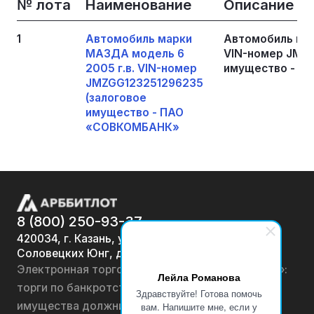
№ лота
Наименование
Описание
1
Автомобиль марки
Автомобиль мар
МАЗДА модель 6
VIN-номер JMZG
2005 г.в. VIN-номер
имущество - 
JMZGG123251296235
(залоговое
имущество - ПАО
«СОВКОМБАНК»
8 (800) 250-93-37
420034, г. Казань, ул.
Соловецких Юнг, д. 7
Электронная торговая площадка «АРББИТЛОТ»:
Лейла Романова
торги по банкротству, лоты по продаже
Здравствуйте! Готова помочь
имущества должников физических лиц и
вам. Напишите мне, если у