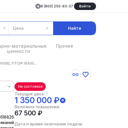
8 (800) 250-93-37
Войти
Цена
Найти
арно-материальные
Прочее
ценности
00082, ПТС№:16430...
Не состоялся
Текущая цена
1 350 000 ₽
Величина повышения
67 500 ₽
618826.
еканий.
Дата и время окончания подачи
зеркал,