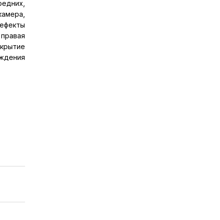
редних,
камера,
дефекты
 правая
окрытие
ождения