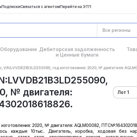
ы
Подписки
Связаться с агентом
Перейти на ЭТП
Все регионы
Оборудование
Дебиторская задолженность
Тов
и Ценные бумаги
o, VIN:LVVDB21B3LD255090, год изготовления: 2020, № двигателя: AQLM
VIN:LVVDB21B3LD255090,
0, № двигателя:
Лот 1
4302018618826.
д изготовления: 2020, № двигателя: AQLM00082, ПТС№:164302018
сь каждые 10тыс.. Двигатель, коробка, ходовая без нар
оступ, старт стоп, электропривод зеркал, складывание 