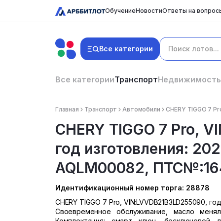
Обучение
Новости
Ответы на вопрос
Все категории
Все категории
Транспорт
Недвижимость
Главная
Транспорт
Автомобили
CHERY TIGGO 7 Pr
CHERY TIGGO 7 Pro, 
год изготовления: 202
AQLM00082, ПТС№:16
Идентификационный номер торга: 28878
CHERY TIGGO 7 Pro, VIN:LVVDB21B3LD255090, го
Своевременное обслуживание, масло меняло
Комплектация: смарт ключ, бесключевой д