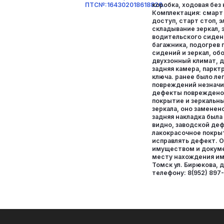
ПТС№:164302018618826.
коробка, ходовая без
Комплектация: смарт
доступ, старт стоп, 
складывание зеркал,
водительского сиден
багажника, подогрев 
сидений и зеркал, об
двухзонный климат, д
задняя камера, парктр
ключа. ранее было лег
повреждений незначи
дефекты повреждено
покрытие и зеркальн
зеркала, оно заменено
задняя накладка была
видно, заводской деф
лакокрасочное покры
исправлять дефект. 
имуществом и докум
месту нахождения иму
Томск ул. Бирюкова, д
телефону: 8(952) 897-