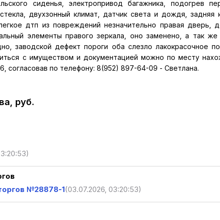
льского сиденья, электропривод багажника, подогрев пе
стекла, двухзонный климат, датчик света и дождя, задняя 
 легкое дтп из повреждений незначительно правая дверь, 
льный элементы правого зеркала, оно заменено, а так же
дно, заводской дефект пороги оба слезло лакокрасочное п
миться с имуществом и документацией можно по месту нах
.6, согласовав по телефону: 8(952) 897-64-09 - Светлана.
а, руб.
03:20:53)
ргов
торгов №28878-1
(03.07.2026, 03:20:53)