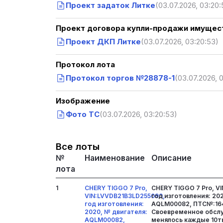
Проект задаток Литке
(03.07.2026, 03:20:
Проект договора купли-продажи имущест
Проект ДКП Литке
(03.07.2026, 03:20:53)
Протокол лота
Протокол торгов №28878-1
(03.07.2026, 
Изображение
Фото ТС
(03.07.2026, 03:20:53)
Все лоты
№
Наименование
Описание
лота
1
CHERY TIGGO 7 Pro,
CHERY TIGGO 7 Pro, V
VIN:LVVDB21B3LD255090,
год изготовления: 20
год изготовления:
AQLM00082, ПТС№:16
2020, № двигателя:
Своевременное обслу
AQLM00082,
менялось каждые 10ты