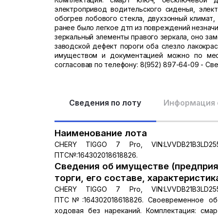
электропривод водительского сиденья, элект
обогрев лобового стекла, двухзонный климат, 
ранее было легкое дтп из повреждений незнач
зеркальный элементы правого зеркала, оно заме
заводской дефект пороги оба слезло лакокрас
имуществом и документацией можно по мест
согласовав по телефону: 8(952) 897-64-09 - Све
Сведения по лоту
Информация 
Наименование лота
CHERY TIGGO 7 Pro, VIN:LVVDB21B3LD2
ПТС№:164302018618826.
Сведения об имуществе (предприя
торги, его составе, характеристик
CHERY TIGGO 7 Pro, VIN:LVVDB21B3LD2
ПТС№:164302018618826. Своевременное обс
ходовая без нареканий. Комплектация: смар