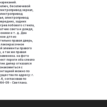
 нареканий.
 ключ, бесключевой
электропривод зеркал,
 электропривод
ья, электропривод
передних, задних
огрев лобового стекла,
атчик света и дождя,
оники и т. д. Два
кое дтп из
тельно правая дверь,
 лакокрасочное
ый элементы правого
, а так же правая
 заменена. на фото
ект пороги оба слезло
тие дилер отказался
Ознакомиться с
ентацией можно по
щества по адресу: г.
.6, согласовав по
64-09 - Светлана.