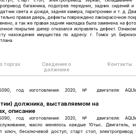
ропривод багажника, подогрев передних, задних сидений и 
датчик света и дождя, задняя камера, парктроники и т. д. Два
ительно правая дверь, дефекты повреждено лакокрасочное пок
нено, а так же правая задняя накладка была заменена. на фото
очное покрытие дилер отказался исправлять дефект. Ознаком
у нахождения имущества по адресу: г. Томск ул. Бирюков
тлана.
о торгах
Сведения о
Kонтакты
должнике
55090, год изготовления: 2020, № двигателя: AQLM
тии) должника, выставляемом на
ах, описание
55090, год изготовления: 2020, № двигателя: AQLM
луживание, масло менялось каждые 10тыс.. Двигатель, к
т ключ, бесключевой доступ, старт стоп, электропривод 