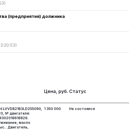
53)
ва (предприятия) должника
03:20:53)
Цена, руб.
Статус
IN:LVVDB21B3LD255090,
1 350 000
Не состоялся
20, № двигателя:
4302018618826.
живание, масло
с.. Двигатель,