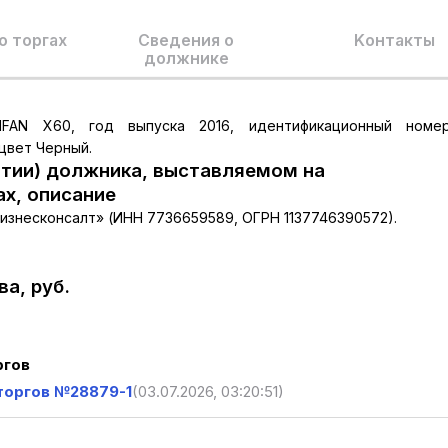
о торгах
Сведения о
Kонтакты
должнике
IFAN X60, год выпуска 2016, идентификационный номер
 цвет Черный.
тии) должника, выставляемом на
ах, описание
изнесконсалт» (ИНН 7736659589, ОГРН 1137746390572).
а, руб.
ргов
торгов №28879-1
(03.07.2026, 03:20:51)