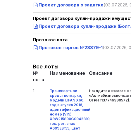
Проект договора о задатке
(03.07.2026, 
Проект договора купли-продажи имущест
Проект договора купли-продажи (Болта
Протокол лота
Протокол торгов №28879-1
(03.07.2026, 0
Все лоты
№
Наименование
Описание
лота
1
Транспортное
Находится в залоге в
средство марки,
«Активбизнесконсалт
модели LIFAN X60,
ОГРН 1137746390572).
год выпуска 2016,
идентификационный
номер (VIN)
X9W215800G0042810,
гос. рег. знак
А609EB155, цвет