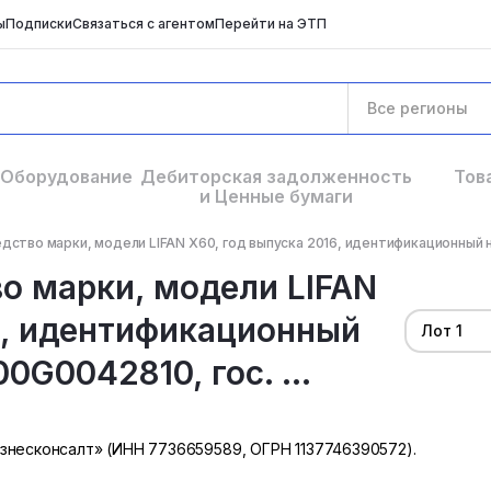
ы
Подписки
Связаться с агентом
Перейти на ЭТП
Все регионы
Оборудование
Дебиторская задолженность
Тов
и Ценные бумаги
ство марки, модели LIFAN X60, год выпуска 2016, идентификационный но
о марки, модели LIFAN
6, идентификационный
Лот 1
G0042810, гос. ...
знесконсалт» (ИНН 7736659589, ОГРН 1137746390572).