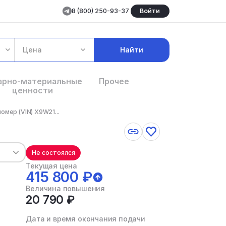
8 (800) 250-93-37
Войти
Цена
Найти
арно-материальные
Прочее
ценности
мер (VIN) X9W21...
Не состоялся
Текущая цена
415 800 ₽
Величина повышения
20 790 ₽
Дата и время окончания подачи