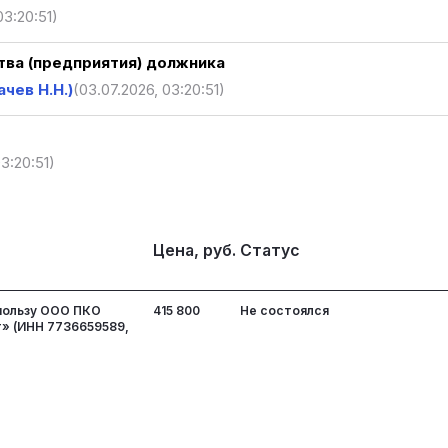
03:20:51)
ва (предприятия) должника
чев Н.Н.)
(03.07.2026, 03:20:51)
3:20:51)
Цена, руб.
Статус
 пользу ООО ПКО
415 800
Не состоялся
» (ИНН 7736659589,