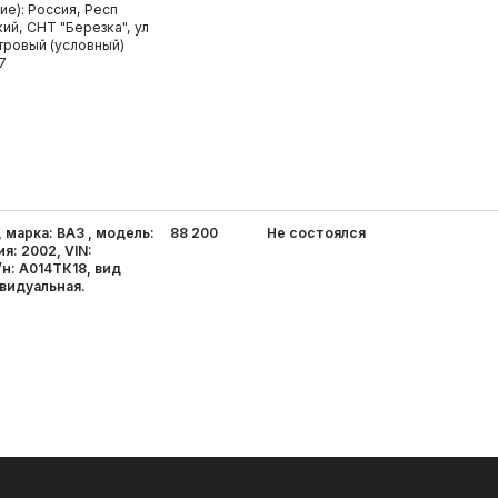
е): Россия, Респ
ий, СНТ "Березка", ул
тровый (условный)
7
 марка: ВАЗ , модель:
88 200
Не состоялся
я: 2002, VIN:
н: А014ТК18, вид
видуальная.