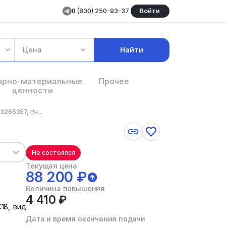
8 (800) 250-93-37
Войти
Цена
Найти
арно-материальные
Прочее
ценности
265357, г/н...
Не состоялся
Текущая цена
88 200 ₽
Величина повышения
4 410 ₽
К18, вид
Дата и время окончания подачи