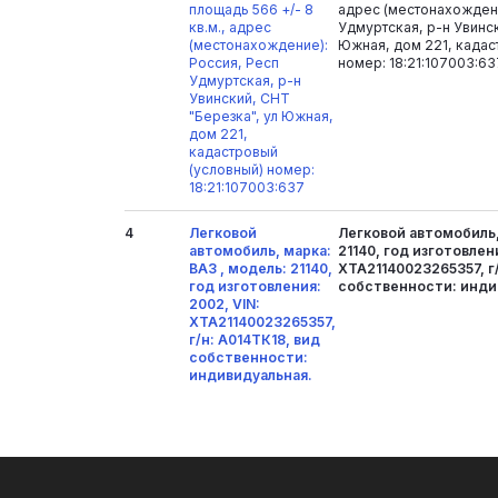
площадь 566 +/- 8
адрес (местонахождени
кв.м., адрес
Удмуртская, р-н Увинск
(местонахождение):
Южная, дом 221, кадас
Россия, Респ
номер: 18:21:107003:63
Удмуртская, р-н
Увинский, СНТ
"Березка", ул Южная,
дом 221,
кадастровый
(условный) номер:
18:21:107003:637
4
Легковой
Легковой автомобиль,
автомобиль, марка:
21140, год изготовлени
ВАЗ , модель: 21140,
ХТА21140023265357, г/
год изготовления:
собственности: инди
2002, VIN:
ХТА21140023265357,
г/н: А014ТК18, вид
собственности:
индивидуальная.