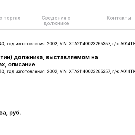
о торгах
Сведения о
Kонтакты
должнике
0, год изготовления: 2002, VIN: ХТА21140023265357, г/н: А014Т
тии) должника, выставляемом на
ах, описание
0, год изготовления: 2002, VIN: ХТА21140023265357, г/н: А014Т
а, руб.