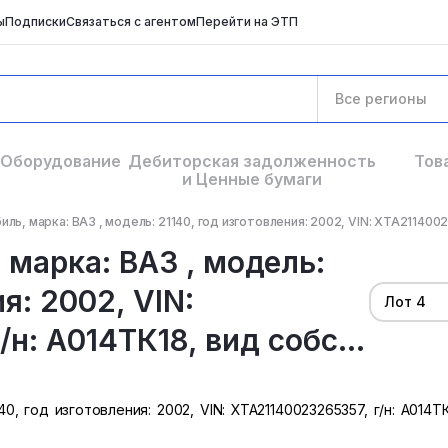
ы
Подписки
Связаться с агентом
Перейти на ЭТП
Все регионы
Оборудование
Дебиторская задолженность
Тов
и Ценные бумаги
ль, марка: ВАЗ , модель: 21140, год изготовления: 2002, VIN: ХТА21140023
 марка: ВАЗ , модель:
я: 2002, VIN:
Лот 4
н: А014ТК18, вид собс...
0, год изготовления: 2002, VIN: ХТА21140023265357, г/н: А014Т