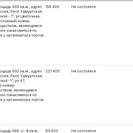
ощадь 400 кв.м., адрес
158 400
Не состоялся
ссия, Респ Удмуртская,
ой - 1", ул Цветочная,
условный) номер:
муществом, являющимся
жно ознакомиться по
 у организатора торгов.
ощадь 600 кв.м., адрес
221 400
Не состоялся
ссия, Респ Удмуртская,
ой -1", уч 47,
) номер:
ществом, являющимся
жно ознакомиться по
 у организатора торгов.
щадь 566 +/- 8 кв.м.,
84 600
Не состоялся