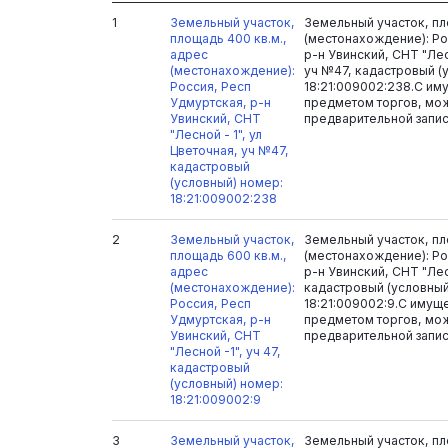
1
Земельный участок,
Земельный участок, пл
площадь 400 кв.м.,
(местонахождение): Ро
адрес
р-н Увинский, СНТ "Лесн
(местонахождение):
уч №47, кадастровый (
Россия, Респ
18:21:009002:238.С и
Удмуртская, р-н
предметом торгов, мо
Увинский, СНТ
предварительной записи
"Лесной - 1", ул
Цветочная, уч №47,
кадастровый
(условный) номер:
18:21:009002:238
2
Земельный участок,
Земельный участок, пл
площадь 600 кв.м.,
(местонахождение): Ро
адрес
р-н Увинский, СНТ "Лесн
(местонахождение):
кадастровый (условный
Россия, Респ
18:21:009002:9.С иму
Удмуртская, р-н
предметом торгов, мо
Увинский, СНТ
предварительной записи
"Лесной -1", уч 47,
кадастровый
(условный) номер:
18:21:009002:9
3
Земельный участок,
Земельный участок, пло