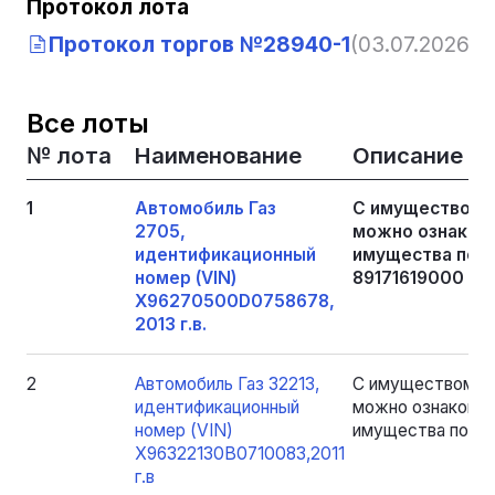
Протокол лота
Протокол торгов №28940-1
(03.07.2026, 0
Все лоты
№ лота
Наименование
Описание
1
Автомобиль Газ
С имуществом,
2705,
можно ознакоми
идентификационный
имущества по п
номер (VIN)
89171619000
Х96270500D0758678,
2013 г.в.
2
Автомобиль Газ 32213,
С имуществом, я
идентификационный
можно ознакомит
номер (VIN)
имущества по пр
X96322130B0710083,2011
г.в