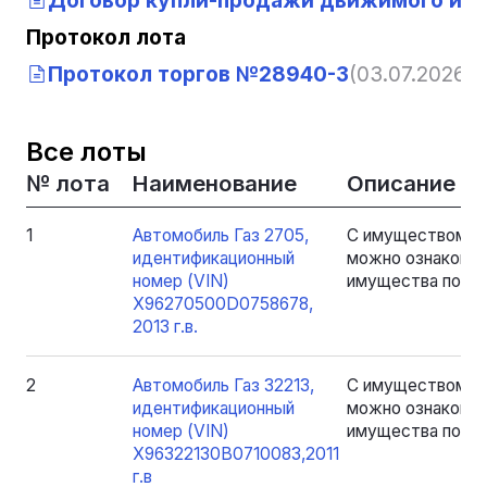
Протокол лота
Протокол торгов №28940-3
(03.07.2026, 
Все лоты
№ лота
Наименование
Описание
1
Автомобиль Газ 2705,
С имуществом, я
идентификационный
можно ознакомит
номер (VIN)
имущества по пр
Х96270500D0758678,
2013 г.в.
2
Автомобиль Газ 32213,
С имуществом, я
идентификационный
можно ознакомит
номер (VIN)
имущества по пр
X96322130B0710083,2011
г.в