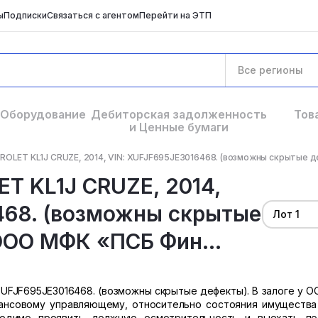
ы
Подписки
Связаться с агентом
Перейти на ЭТП
Все регионы
Оборудование
Дебиторская задолженность
Тов
и Ценные бумаги
LET KL1J CRUZE, 2014, VIN: XUFJF695JE3016468. (возможны скрытые деф
T KL1J CRUZE, 2014,
468. (возможны скрытые
Лот 1
 ООО МФК «ПСБ Фин...
 XUFJF695JE3016468. (возможны скрытые дефекты). В залоге у 
ансовому управляющему, относительно состояния имущества 
ходимо проявить должную осмотрительность и выехать п