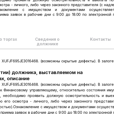
отра - личного, либо через законного представителя (с над
накомление с имуществом и документами осуществляе
ема заявок в рабочие дни с 9:00 до 18:00 по электронной 
о торгах
Сведения о
Kонтакты
должнике
: XUFJF695JE3016468. (возможны скрытые дефекты). В залог
тии) должника, выставляемом на
ах, описание
: XUFJF695JE3016468. (возможны скрытые дефекты). В залог
 к Финансовому управляющему, относительно состояния им
о, необходимо проявить должную осмотрительность и вые
 его осмотра - личного, либо через законного представи
стью).Ознакомление с имуществом и документами осущест
риема заявок в рабочие дни с 9:00 до 18:00 по электронной 