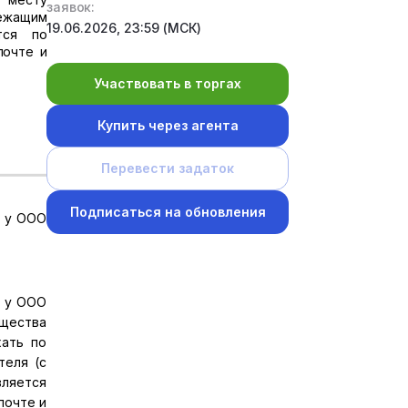
заявок:
лежащим
19.06.2026, 23:59 (МСК)
тся по
почте и
Участвовать в торгах
Купить через агента
Перевести задаток
Подписаться на обновления
е у ООО
е у ООО
ущества
хать по
теля (с
вляется
почте и