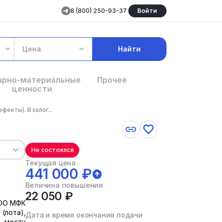
8 (800) 250-93-37
Войти
Цена
Найти
арно-материальные
Прочее
ценности
екты). В залог...
Не состоялся
Текущая цена
441 000 ₽
Величина повышения
22 050 ₽
ООО МФК
(лота),
Дата и время окончания подачи
о месту