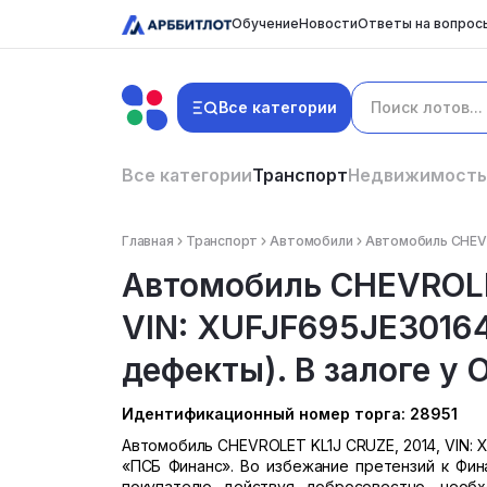
Обучение
Новости
Ответы на вопрос
Все категории
Все категории
Транспорт
Недвижимость
Главная
Транспорт
Автомобили
Автомобиль CHEVRO
Автомобиль CHEVROLE
VIN: XUFJF695JE3016
дефекты). В залоге у
Идентификационный номер торга: 28951
Автомобиль CHEVROLET KL1J CRUZE, 2014, VIN:
«ПСБ Финанс». Во избежание претензий к Фин
покупателю действуя добросовестно, необ