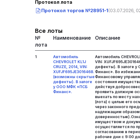
Протокол лота
Протокол торгов №28951-1
(03.07.2026, 0
Все лоты
№
Наименование
Описание
лота
1
Автомобиль
Автомобиль CHEVROLET
CHEVROLET KL1J
VIN: XUFJF695JE3016
CRUZE, 2014, VIN:
дефекты). В залоге 
XUFJF695JE3016468.
Финанс». Во избежани
(возможны скрытые
Финансовому управл
дефекты). В залоге
состояния имущества 
у ООО МФК «ПСБ
действуя добросове
Финанс».
проявить должную ос
выехать по месту на
(лота) с целью его ос
через законного пред
надлежащим образом
доверенностью).Озн
имуществом и докум
осуществляется по п
согласованию в перио
рабочие дни с 9:00 до