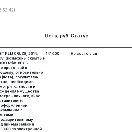
2:52:42)
Цена, руб.
Статус
 KL1J CRUZE, 2014,
441 000
Не состоялся
468. (возможны скрытые
у ООО МФК «ПСБ
е претензий к
яющему, относительно
(лота), покупателю
стно, необходимо
мотрительность и
хождения имущества
мотра - личного, либо
ставителя (с
 оформленной
акомление с
ентами
редварительному
д приема заявок в
 18:00 по электронной