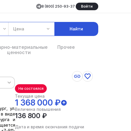
8 (800) 250-93-37
Войти
Цена
Найти
арно-материальные
Прочее
ценности
Не состоялся
Текущая цена
1 368 000 ₽
рг, ул.
Величина повышения
 в виде
136 800 ₽
бурга и
ащается
Дата и время окончания подачи
+7-911-