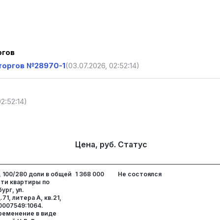
ргов
торгов №28970-1
(03.07.2026, 02:52:14)
02:52:14)
Цена, руб.
Статус
 100/280 доли в общей
1 368 000
Не состоялся
ти квартиры по
ург, ул.
71, литера А, кв.21,
0007549:1064.
ременение в виде