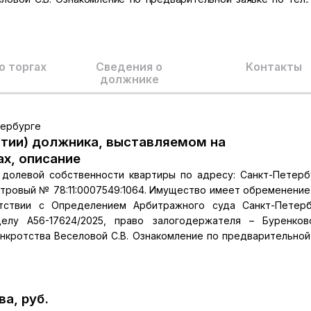
о торгах
Сведения о
Kонтакты
должнике
тербурге
тии) должника, выставляемом на
ах, описание
долевой собственности квартиры по адресу: Санкт-Петербу
дастровый № 78:11:0007549:1064. Имущество имеет обременение
етствии с Определением Арбитражного суда Санкт-Петер
делу А56-17624/2025, право залогодержателя – Буренков
кротства Веселовой С.В. Ознакомление по предварительной
а, руб.