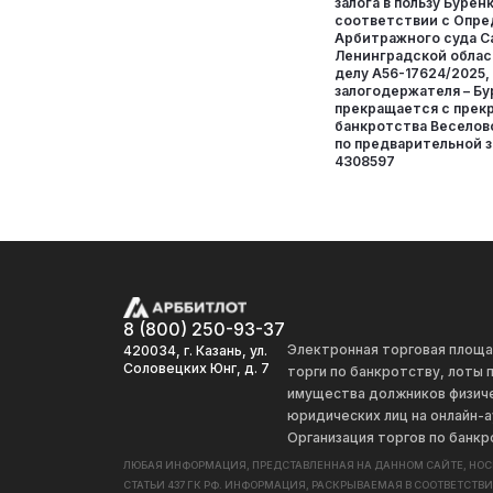
залога в пользу Буренк
соответствии с Опр
Арбитражного суда С
Ленинградской област
делу А56-17624/2025,
залогодержателя – Бу
прекращается с пре
банкротства Веселов
по предварительной за
4308597
8 (800) 250-93-37
Электронная торговая площ
420034, г. Казань, ул.
Соловецких Юнг, д. 7
торги по банкротству, лоты
имущества должников физиче
юридических лиц на онлайн-а
Организация торгов по банкр
ЛЮБАЯ ИНФОРМАЦИЯ, ПРЕДСТАВЛЕННАЯ НА ДАННОМ САЙТЕ, НО
СТАТЬИ 437 ГК РФ. ИНФОРМАЦИЯ, РАСКРЫВАЕМАЯ В СООТВЕТСТВ