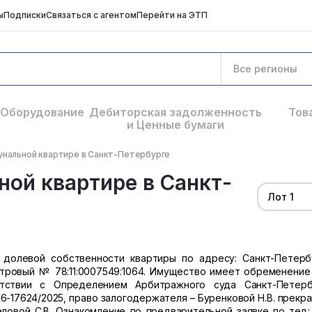
ы
Подписки
Связаться с агентом
Перейти на ЭТП
Все регионы
Оборудование
Дебиторская задолженность
Тов
и Ценные бумаги
унальной квартире в Санкт-Петербурге
ой квартире в Санкт-
Лот 1
долевой собственности квартиры по адресу: Санкт-Петербу
дастровый № 78:11:0007549:1064. Имущество имеет обременение
етствии с Определением Арбитражного суда Санкт-Петер
56-17624/2025, право залогодержателя – Буренковой Н.В. прекр
вой С.В. Ознакомление по предварительной заявке по тел.: 