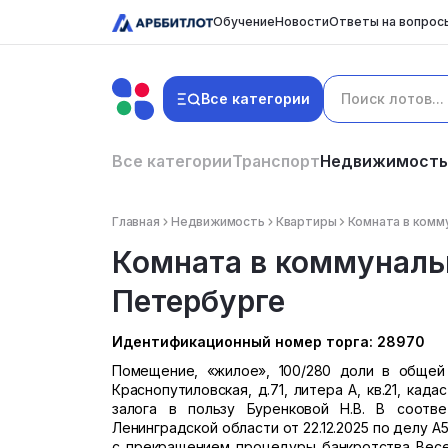
Обучение
Новости
Ответы на вопрос
Все категории
Все категории
Транспорт
Недвижимость
Главная
Недвижимость
Квартиры
Комната в комм
Комната в коммунальн
Петербурге
Идентификационный номер торга: 28970
Помещение, «жилое», 100/280 доли в общей 
Краснопутиловская, д.71, литера А, кв.21, ка
залога в пользу Буренковой Н.В. В соотв
Ленинградской области от 22.12.2025 по делу А
с прекращением процедуры банкротства Весело