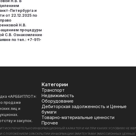
овой Н.В. В
еделением
анкт-Петербурга и
и от 22.12.2025 по
 право
ренковой Н.В.
кращением процедуры
ой С.В. Ознакомление
явке по тел.: +7-911-
Категории
Транспорт
Недвижимость
адка «АРББИТЛОТ»:
Оборудование
 по продаже
Дебиторская задолженность и Ценные
ских лиц и
бумаги
укционах.
Товарно-материальные ценности
отству и закупок.
Прочее
СИТ ИСКЛЮЧИТЕЛЬНО ИНФОРМАЦИОННЫЙ ХАРАКТЕР И НИ ПРИ КАКИХ УСЛОВИЯХ НЕ Я
ИИ С ПОЛОЖЕНИЕМ О РАСКРЫТИИ ИНФОРМАЦИИ ЭМИТЕНТАМИ ЭМИССИОННЫХ ЦЕННЫХ БУМАГ