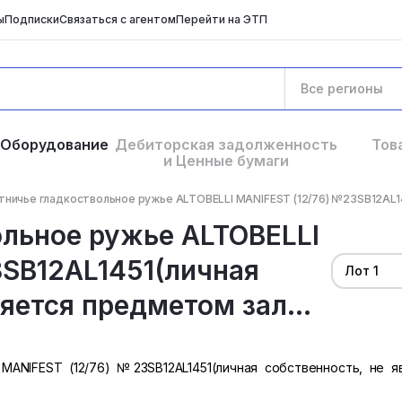
ы
Подписки
Связаться с агентом
Перейти на ЭТП
Все регионы
Оборудование
Дебиторская задолженность
Тов
и Ценные бумаги
ничье гладкоствольное ружье ALTOBELLI MANIFEST (12/76) №23SB12AL145
ольное ружье ALTOBELLI
3SB12AL1451(личная
Лот 1
яется предметом зал...
MANIFEST (12/76) №23SB12AL1451(личная собственность, не я