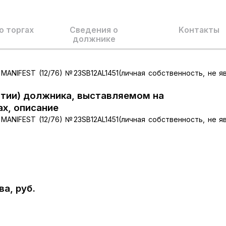
о торгах
Сведения о
Kонтакты
должнике
MANIFEST (12/76) №23SB12AL1451(личная собственность, не я
тии) должника, выставляемом на
ах, описание
MANIFEST (12/76) №23SB12AL1451(личная собственность, не я
а, руб.