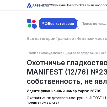
Обучение
Новости
Ответы на вопрос
Все категории
Все категории
Транспорт
Недвижимость
Главная
Оборудование
Другое оборудование
Охот
Охотничье гладкоств
MANIFEST (12/76) №2
собственность, не явл
Идентификационный номер торга: 28799
Охотничье гладкоствольное ружье ALTOBELLI 
предметом залога)