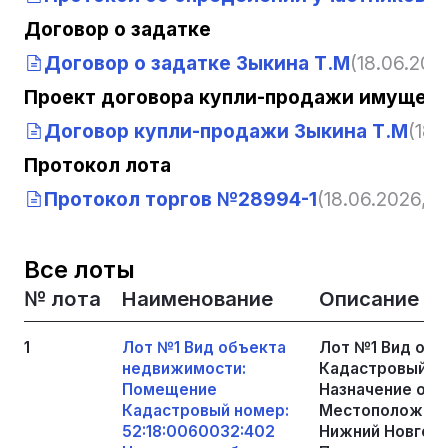
Договор о задатке
Договор о задатке Зыкина Т.М
(18.06.2026
Проект договора купли-продажи имущест
Договор купли-продажи Зыкина Т.М
(18.
Протокол лота
Протокол торгов №28994-1
(18.06.2026, 1
Все лоты
№ лота
Наименование
Описание
1
Лот №1 Вид объекта
Лот №1 Вид об
недвижимости:
Кадастровый но
Помещение
Назначение об
Кадастровый номер:
Местоположение
52:18:0060032:402
Нижний Новгоро