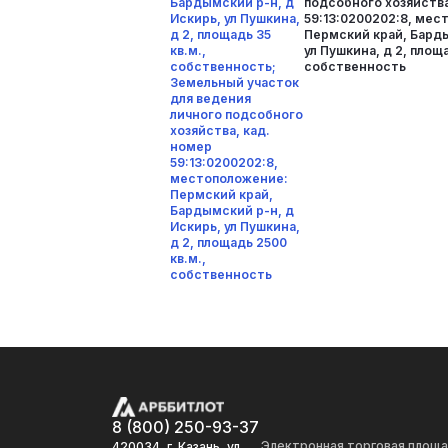
Бардымский р-н, д
подсобного хозяйства
Искирь, ул Пушкина,
59:13:0200202:8, мес
д 2, площадь 35
Пермский край, Барды
кв.м.,
ул Пушкина, д 2, площа
собственность;
собственность
Земельный участок
для ведения
личного подсобного
хозяйства, кад.
номер
59:13:0200202:8,
местоположение:
Пермский край,
Бардымский р-н, д
Искирь, ул Пушкина,
д 2, площадь 2500
кв.м.,
собственность
8 (800) 250-93-37
Электронная торговая площ
420034, г. Казань, ул.