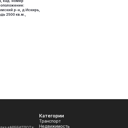
, кад. номер
тоположение:
мский р-н, д Искирь,
дь 2500 кв.м.,
Категории
Транспорт
Недвижимость
адка «АРББИТЛОТ»: