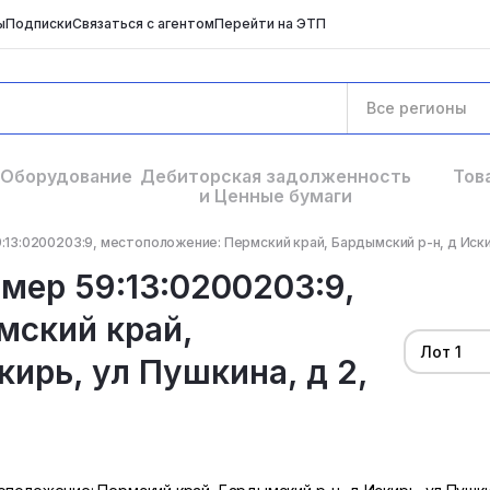
ы
Подписки
Связаться с агентом
Перейти на ЭТП
Все регионы
Оборудование
Дебиторская задолженность
Тов
и Ценные бумаги
:13:0200203:9, местоположение: Пермский край, Бардымский р-н, д Искирь
омер 59:13:0200203:9,
мский край,
Лот 1
ирь, ул Пушкина, д 2,