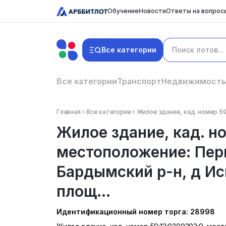
Обучение
Новости
Ответы на вопрос
Все категории
Все категории
Транспорт
Недвижимость
Главная
Все категории
Жилое здание, кад. номер 59
Жилое здание, кад. н
местоположение: Пер
Бардымский р-н, д Иск
площ...
Идентификационный номер торга: 28998