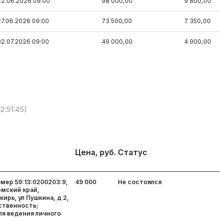
22.06.2026 09:00
98 000,00
9 800,00
27.06.2026 09:00
73 500,00
7 350,00
02.07.2026 09:00
49 000,00
4 900,00
2:51:45)
Цена, руб.
Статус
омер 59:13:0200203:9,
49 000
Не состоялся
мский край,
ирь, ул Пушкина, д 2,
бственность;
ля ведения личного