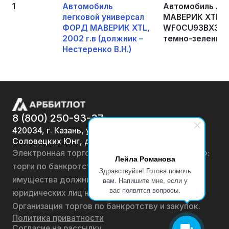
1
Автомобиль
Автомобиль ле
легковой универсал
МАВЕРИК XTL, 20
ФОРД МАВЕРИК XTL,
WF0CU93BX3KB14
2002 г.в (должник –
темно-зеленый.
Нестеренко В.Н.)
8 (800) 250-93-37
420034, г. Казань, ул.
Соловецких Юнг, д. 7
Электронная торговая площадка «АРББИТЛОТ»:
Лейла Романова
торги по банкротству, лоты по продаже
Здравствуйте! Готова помочь
имущества должников физических лиц и
вам. Напишите мне, если у
вас появятся вопросы.
юридических лиц на онлайн-аукционах.
Организация торгов по банкротству и закупок.
Политика приватности
Согласие на рассылку