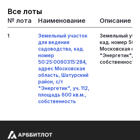
Все лоты
№ лота
Наименование
Описание
1
Земельный участок
Земельный учас
для ведения
кад. номер 50:2
садоводства, кад.
Московская обл
номер
"Энергетик", уч.
50:25:0060315:284,
собственность
адрес Московская
область, Шатурский
район, с/т
"Энергетик", уч. 112,
площадь 600 кв.м.,
собственность