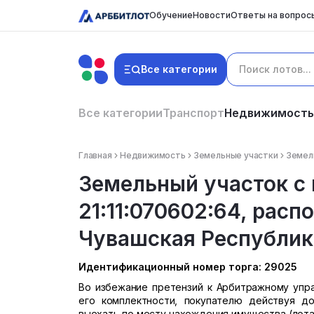
Обучение
Новости
Ответы на вопрос
Все категории
Все категории
Транспорт
Недвижимость
Главная
Недвижимость
Земельные участки
Земель
Земельный участок с
21:11:070602:64, рас
Чувашская Республика
Идентификационный номер торга: 29025
Во избежание претензий к Арбитражному упра
его комплектности, покупателю действуя д
выехать по месту нахождения имущества (лота)