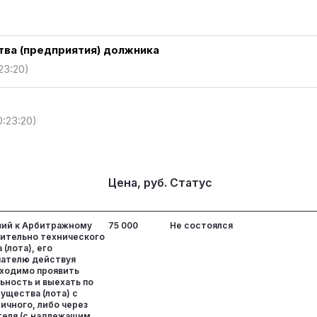
ва (предприятия) должника
:23:20)
0:23:20)
Цена, руб.
Статус
зий к Арбитражному
75 000
Не состоялся
ительно технического
(лота), его
пателю действуя
ходимо проявить
ность и выехать по
ущества (лота) с
личного, либо через
теля (с надлежащим