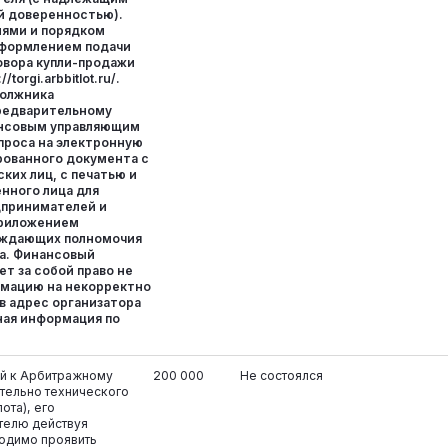
й доверенностью).
иями и порядком
оформлением подачи
овора купли-продажи
/torgi.arbbitlot.ru/.
олжника
редварительному
ансовым управляющим
проса на электронную
рованного документа с
ких лиц, с печатью и
нного лица для
дпринимателей и
приложением
рждающих полномочия
са. Финансовый
т за собой право не
мацию на некорректно
в адрес организатора
ная информация по
ий к Арбитражному
200 000
Не состоялся
тельно технического
ота), его
телю действуя
одимо проявить