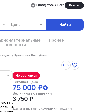
8 (800) 250-93-37
Войти
Цена
Найти
арно-материальные
Прочее
ценности
 адресу Чувашская Республик...
Не состоялся
Текущая цена
75 000 ₽
Величина повышения
3 750 ₽
(лота),
ность и
Дата и время окончания подачи
авителя