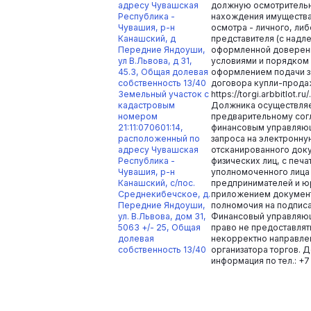
адресу Чувашская
должную осмотрительно
Республика -
нахождения имущества 
Чувашия, р-н
осмотра - личного, либ
Канашский, д
представителя (с над
Передние Яндоуши,
оформленной доверенн
ул В.Львова, д 31,
условиями и порядком
45.3, Общая долевая
оформлением подачи з
собственность 13/40
договора купли-продаж
Земельный участок с
https://torgi.arbbitlot.
кадастровым
Должника осуществляе
номером
предварительному сог
21:11:070601:14,
финансовым управляю
расположенный по
запроса на электронну
адресу Чувашская
отсканированного док
Республика -
физических лиц, с печ
Чувашия, р-н
уполномоченного лица
Канашский, с/пос.
предпринимателей и юр
Среднекибечское, д.
приложением докумен
Передние Яндоуши,
полномочия на подписа
ул. В.Львова, дом 31,
Финансовый управляющ
5063 +/- 25, Общая
право не предоставля
долевая
некорректно направле
собственность 13/40
организатора торгов. 
информация по тел.: +7 