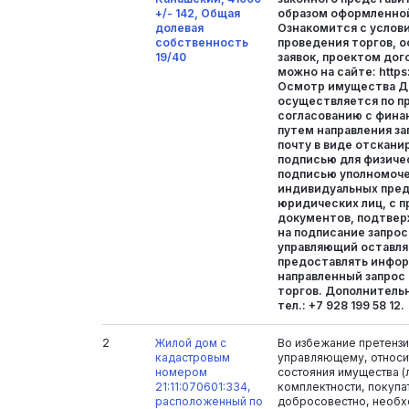
+/- 142, Общая
образом оформленно
долевая
Ознакомится с услов
собственность
проведения торгов, 
19/40
заявок, проектом дог
можно на сайте: https:/
Осмотр имущества Д
осуществляется по п
согласованию с фин
путем направления за
почту в виде отскани
подписью для физичес
подписью уполномоче
индивидуальных пре
юридических лиц, с 
документов, подтве
на подписание запро
управляющий оставляе
предоставлять инфор
направленный запрос 
торгов. Дополнитель
тел.: +7 928 199 58 12.
2
Жилой дом с
Во избежание претенз
кадастровым
управляющему, относи
номером
состояния имущества (л
21:11:070601:334,
комплектности, покупа
расположенный по
добросовестно, необх