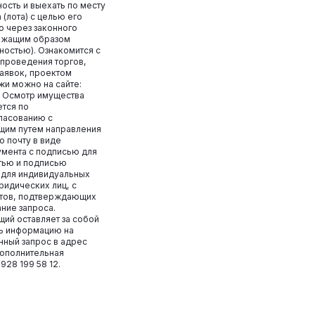
сть и выехать по месту
(лота) с целью его
о через законного
лежащим образом
остью). Ознакомится с
 проведения торгов,
аявок, проектом
и можно на сайте:
ru/. Осмотр имущества
тся по
ласованию с
щим путем направления
ю почту в виде
умента с подписью для
атью и подписью
 для индивидуальных
идических лиц, с
тов, подтверждающих
ние запроса.
ий оставляет за собой
ть информацию на
нный запрос в адрес
Дополнительная
928 199 58 12.