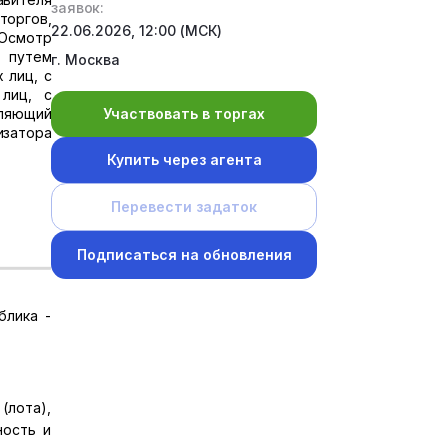
заявок:
торгов,
22.06.2026, 12:00 (МСК)
 Осмотр
 путем
г. Москва
 лиц, с
лиц, с
ляющий
Участвовать в торгах
изатора
Купить через агента
Перевести задаток
Подписаться на обновления
блика -
(лота),
ность и