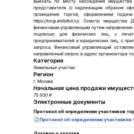
выехать по месту нахождения имущества 
представителя (с надлежащим образом офо
проведения торгов, оформлением подачи
https://torgi.arbbitlot.ru/. Осмотр имуще
финансовым управляющим путем направления з
подписью для физических лиц, с печа
предпринимателей и юридических лиц, с пр
запроса. Финансовый управляющий оставля
направленный запрос в адрес организатора тор
Категория
Земельные участки
Регион
г. Москва
Начальная цена продажи имуществ
75 000 ₽
Электронные документы
Протокол об определении участников то
Протокол об определении участников 
Договор о задатке