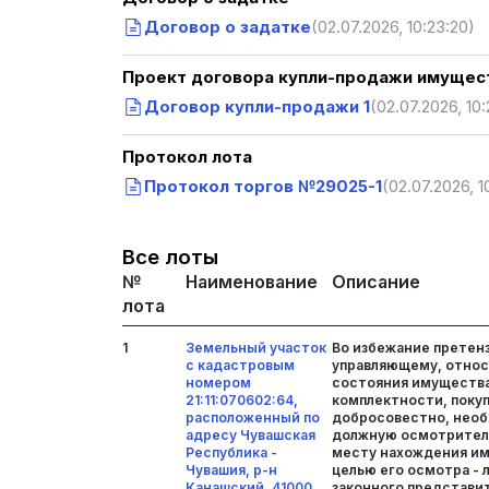
Договор о задатке
(02.07.2026, 10:23:20)
Проект договора купли-продажи имущест
Договор купли-продажи 1
(02.07.2026, 10
Протокол лота
Протокол торгов №29025-1
(02.07.2026, 1
Все лоты
№
Наименование
Описание
лота
1
Земельный участок
Во избежание претен
с кадастровым
управляющему, относ
номером
состояния имущества 
21:11:070602:64,
комплектности, поку
расположенный по
добросовестно, необ
адресу Чувашская
должную осмотритель
Республика -
месту нахождения им
Чувашия, р-н
целью его осмотра - 
Канашский, 41000
законного представи