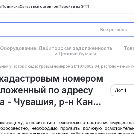
ы
Подписки
Связаться с агентом
Перейти на ЭТП
Все регионы
Оборудование
Дебиторская задолженность
Тов
и Ценные бумаги
ный участок с кадастровым номером 21:11:070602:64, расположенный по
 кадастровым номером
положенный по адресу
Лот 1
 - Чувашия, р-н Кан...
вляющему, относительно технического состояния имущества 
обросовестно, необходимо проявить должную осмотритель
 с целью его осмотра - личного, либо через законного предст