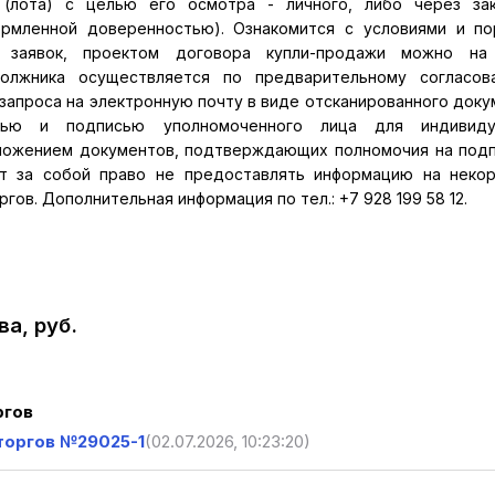
(лота) с целью его осмотра - личного, либо через зак
рмленной доверенностью). Ознакомится с условиями и п
 заявок, проектом договора купли-продажи можно на 
ства Должника осуществляется по предварительному согласо
апроса на электронную почту в виде отсканированного доку
тью и подписью уполномоченного лица для индивиду
иложением документов, подтверждающих полномочия на под
ет за собой право не предоставлять информацию на неко
гов. Дополнительная информация по тел.: +7 928 199 58 12.
а, руб.
ргов
торгов №29025-1
(02.07.2026, 10:23:20)