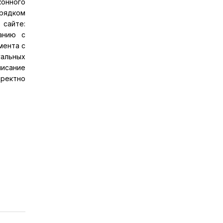
онного
орядком
сайте:
ванию с
мента с
альных
писание
рректно