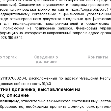
ностью). Ознакомится с условиями и порядком проведения 
 купли-продажи можно на сайте: https://torgi.arbbitlot.ru/.
едварительному согласованию с финансовым управляющим
виде отсканированного документа с подписью для физических
а для индивидуальных предпринимателей и юридических 
 полномочия на подписание запроса. Финансовый управ
нформацию на некорректно направленный запрос в адрес орган
928 199 58 12.
о торгах
Сведения о
Kонтакты
должнике
1:11:070602:64, расположенный по адресу Чувашская Респу
 долевая собственность 19/40
тии) должника, выставляемом на
ах, описание
вляющему, относительно технического состояния имущества 
обросовестно, необходимо проявить должную осмотритель