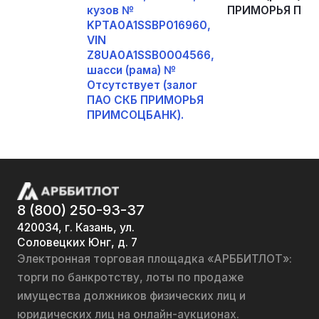
кузов №
ПРИМОРЬЯ ПРИ
KPTA0A1SSBP016960,
VIN
Z8UA0A1SSB0004566,
шасси (рама) №
Отсутствует (залог
ПАО СКБ ПРИМОРЬЯ
ПРИМСОЦБАНК).
8 (800) 250-93-37
420034, г. Казань, ул.
Соловецких Юнг, д. 7
Электронная торговая площадка «АРББИТЛОТ»:
торги по банкротству, лоты по продаже
имущества должников физических лиц и
юридических лиц на онлайн-аукционах.