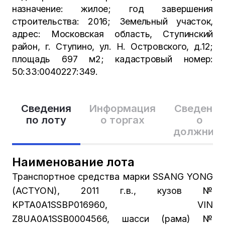
назначение: жилое; год завершения
строительства: 2016; Земельный участок,
адрес: Московская область, Ступинский
район, г. Ступино, ул. Н. Островского, д.12;
площадь 697 м2; кадастровый номер:
50:33:0040227:349.
Сведения
Информация
Сведения
по лоту
о торгах
о
должник
Наименование лота
Транспортное средства марки SSANG YONG
(ACTYON), 2011 г.в., кузов №
KPTA0A1SSBP016960, VIN
Z8UA0A1SSB0004566, шасси (рама) №