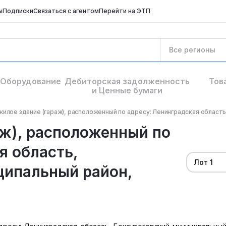
ы
Подписки
Связаться с агентом
Перейти на ЭТП
Все регионы
Оборудование
Дебиторская задолженность
Тов
и Ценные бумаги
илое здание (гараж), расположенный по адресу: Ленинградская область,
аж), расположенный по
я область,
Лот 1
ципальный район,