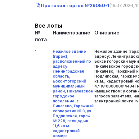
Протокол торгов №29050-1
(16.07.2026, 11
Все лоты
№
Наименование
Описание
лота
1
Нежилое здание
Нежилое здание (гара
(гараж),
адресу: Ленинградска
расположенный по
Бокситогорский муни
адресу:
Пикалевское городско
Ленинградская
Пикалево, Гаражный к
область,
Подлипская, гараж № 
Бокситогорский
кв.м., кадастровый н
муниципальный
47:18:0000000:4494 П
район, Пикалевское
имуществом: у органи
городское
запросу заявителя, н
поселение, г.
электронной почте li
Пикалево, Гаражный
кооператив № 3, ул.
Подлипская, гараж
№ 229, площадью
11,6 кв.м.,
кадастровый
номер: