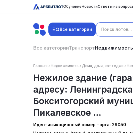
Обучение
Новости
Ответы на вопрос
Все категории
Все категории
Транспорт
Недвижимость
Главная
Недвижимость
Дома, дачи, коттеджи
Неж
Нежилое здание (гар
адресу: Ленинградска
Бокситогорский муни
Пикалевское ...
Идентификационный номер торга: 29050