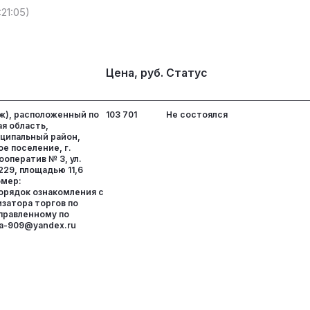
:21:05)
Цена, руб.
Статус
ж), расположенный по
103 701
Не состоялся
я область,
ципальный район,
е поселение, г.
ооператив № 3, ул.
229, площадью 11,6
омер:
орядок ознакомления с
затора торгов по
аправленному по
va-909@yandex.ru