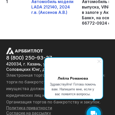
1
Автомобиль модели
Автомобиль мод
LADA 212140, 2024
выпуска, VIN: 
г.в. (Аксенов А.В.)
в залоге у Акц
Банк», на осно
66772-0924 от 0
8 (800) 250-93-37
420034, г. Казань, ул.
Соловецких Юнг, д. 7
Электронная торговая площадка «АРББИТЛОТ»:
Лейла Романова
торги по банкротству, лоты по продаже
Здравствуйте! Готова помочь
имущества должников физических лиц и
вам. Напишите мне, если у
вас появятся вопросы.
юридических лиц на онлайн-аукционах.
Организация торгов по банкротству и закупок.
Политика приватности
Согласие на рассылку