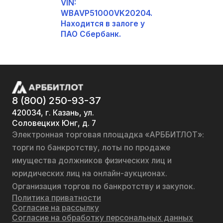
VIN:
WBAVP51000VK20204.
Находится в залоге у
ПАО Сбербанк.
8 (800) 250-93-37
420034, г. Казань, ул.
Соловецких Юнг, д. 7
Электронная торговая площадка «АРББИТЛОТ»:
торги по банкротству, лоты по продаже
имущества должников физических лиц и
юридических лиц на онлайн-аукционах.
Организация торгов по банкротству и закупок.
Политика приватности
Согласие на рассылку
Согласие на обработку персональных данных