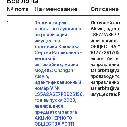
Все лоты
№ лота
Наименование
Описание
1
Торги в форме
Легковой автом
открытого аукциона
Alsvin, иденти
по реализации
LS5A2ASE7PD926
имущества
являющийся пр
должника Каюмова
ОБЩЕСТВА "ОТП
Сергея Радиковича -
1027739176563)
легковой
может быть пре
автомобиль, марка,
направленному 
модель: Changan
tat.arbitr@yan
Alsvin,
производится п
идентификационный
направленной п
номер VIN:
tat.arbitr@yan
LS5A2ASE7PD926196,
имущества: Респ
год выпуска 2023,
являющийся
предметом залога
АКЦИОНЕРНОГО
ОБЩЕСТВА "ОТП