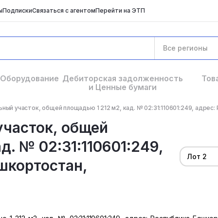
ы
Подписки
Связаться с агентом
Перейти на ЭТП
Все регионы
Оборудование
Дебиторская задолженность
Тов
и Ценные бумаги
ный участок, общей площадью 1 212 м2, кад. № 02:31:110601:249, адрес: 
участок, общей
д. № 02:31:110601:249,
Лот 2
шкортостан,