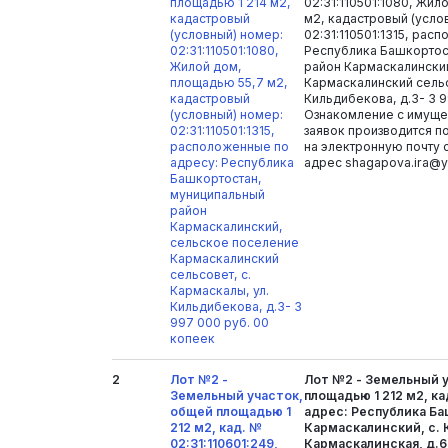
площадью 1 214 м2,
02:31:110501:1080, Жи
кадастровый
м2, кадастровый (усло
(условный) номер:
02:31:110501:1315, рас
02:31:110501:1080,
Республика Башкортос
Жилой дом,
район Кармаскалински
площадью 55,7 м2,
Кармаскалинский сельс
кадастровый
Кильдибекова, д.3- 3 
(условный) номер:
Ознакомление с имуще
02:31:110501:1315,
заявок производится п
расположенные по
на электронную почту о
адресу: Республика
адрес shagapova.ira@y
Башкортостан,
муниципальный
район
Кармаскалинский,
сельское поселение
Кармаскалинский
сельсовет, с.
Кармаскалы, ул.
Кильдибекова, д.3- 3
997 000 руб. 00
копеек
2
Лот №2 -
Лот №2 - Земельный 
Земельный участок,
площадью 1 212 м2, ка
общей площадью 1
адрес: Республика Б
212 м2, кад. №
Кармаскалинский, с.
02:31:110601:249,
Кармаскалинская, д.6