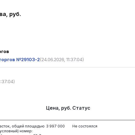
а, руб.
ргов
торгов №29103-2
(24.06.2026, 11:37:04)
1:37:04)
Цена, руб.
Статус
часток, общей площадью
3 997 000
Не состоялся
(условный) номер: