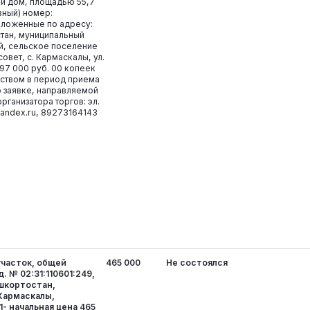
лой дом, площадью 55,7
вный) номер:
положенные по адресу:
тан, муниципальный
й, сельское поселение
овет, с. Кармаскалы, ул.
997 000 руб. 00 копеек
ством в период приема
о заявке, направляемой
рганизатора торгов: эл.
andex.ru, 89273164143
участок, общей
465 000
Не состоялся
д. № 02:31:110601:249,
ашкортостан,
 Кармаскалы,
1- начальная цена 465