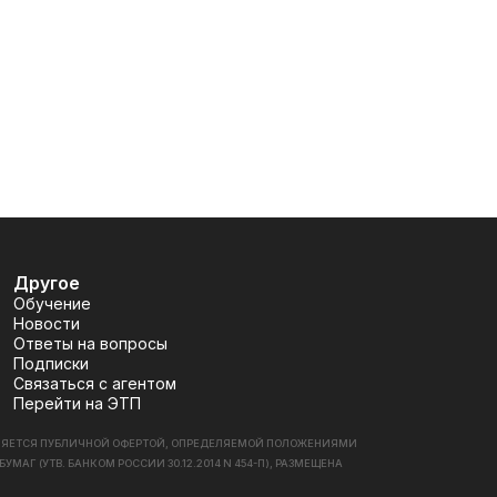
Другое
Обучение
Новости
Ответы на вопросы
Подписки
Связаться с агентом
Перейти на ЭТП
ВЛЯЕТСЯ ПУБЛИЧНОЙ ОФЕРТОЙ, ОПРЕДЕЛЯЕМОЙ ПОЛОЖЕНИЯМИ
 (УТВ. БАНКОМ РОССИИ 30.12.2014 N 454-П), РАЗМЕЩЕНА