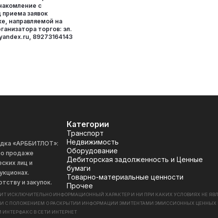
знакомление с
 приема заявок
ке, направляемой на
ганизатора торгов: эл.
yandex.ru, 89273164143
Категории
Транспорт
Недвижимость
адка «АРББИТЛОТ»:
Оборудование
 по продаже
Дебиторская задолженность и Ценные
ских лиц и
бумаги
укционах.
Товарно-материальные ценности
отству и закупок.
Прочее
СИТ ИСКЛЮЧИТЕЛЬНО ИНФОРМАЦИОННЫЙ ХАРАКТЕР И НИ ПРИ КАКИХ УСЛОВИЯХ НЕ Я
ИИ С ПОЛОЖЕНИЕМ О РАСКРЫТИИ ИНФОРМАЦИИ ЭМИТЕНТАМИ ЭМИССИОННЫХ ЦЕННЫХ БУМАГ
 ИНТЕРФАКС В СЕТИ ИНТЕРНЕТ