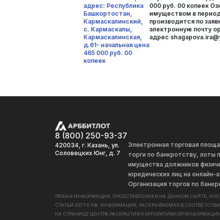
адрес: Республика
000 руб. 00 копеек О
Башкортостан,
имуществом в период
Кармаскалинский,
производится по заяв
с. Кармаскалы,
электронную почту ор
Кармаскалинская,
адрес shagapova.ira@
д.61- начальная цена
465 000 руб. 00
копеек
8 (800) 250-93-37
Электронная торговая площ
420034, г. Казань, ул.
Соловецких Юнг, д. 7
торги по банкротству, лоты
имущества должников физиче
юридических лиц на онлайн-а
Организация торгов по банкр
ЛЮБАЯ ИНФОРМАЦИЯ, ПРЕДСТАВЛЕННАЯ НА ДАННОМ САЙТЕ, НО
СТАТЬИ 437 ГК РФ. ИНФОРМАЦИЯ, РАСКРЫВАЕМАЯ В СООТВЕТСТВ
НА СТРАНИЦЕ ЦЕНТРА РАСКРЫТИЯ КОРПОРАТИВНОЙ ИНФОРМАЦИИ