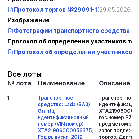
Протокол торгов №29091-1
(29.05.2026, 1
Изображение
Фотографии транспортного средства 23
Протокол об определении участников тор
Протокол об определении участников то
Все лоты
№ лота
Наименование
Описание
1
Транспортное
Транспортное ср
средство: Lada (ВАЗ)
идентификацион
Granta,
XTA219060C0056
идентификационный
гос.номер Р779
номер (VIN номер):
предметом зало
XTA219060C0056375,
залог подлежит
Год выпуска: 2012
торгов. Двигат