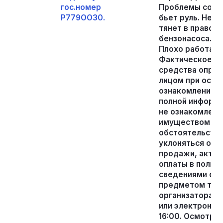
гос.номер
Проблемы со вт
Р779ОО30.
бьет руль. Нео
тянет в право, 
бензонасоса. Т
Плохо работает 
Фактическое со
средства опре
лицом при осмот
ознакомлением 
полной информа
не ознакомления
имуществом нес
обстоятельства
уклоняться от 
продажи, акта 
оплаты в полно
сведениями об
предметом торг
организатора т
или электронной
16:00. Осмотр 