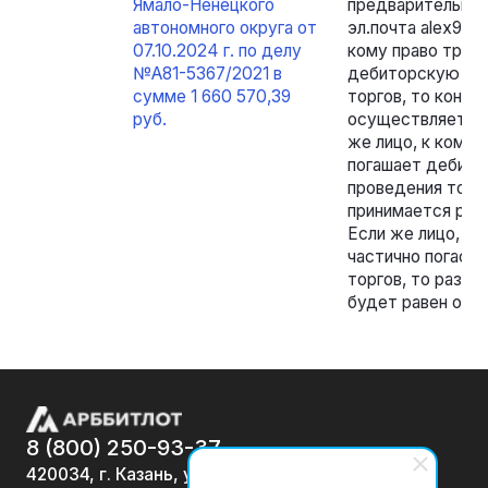
Ямало-Ненецкого
предварительной 
автономного округа от
эл.почта alex904
07.10.2024 г. по делу
кому право требо
№А81-5367/2021 в
дебиторскую зад
сумме 1 660 570,39
торгов, то конк
руб.
осуществляет ре
же лицо, к кому 
погашает дебито
проведения торг
принимается реше
Если же лицо, к 
частично погаси
торгов, то разме
будет равен ост
8 (800) 250-93-37
420034, г. Казань, ул.