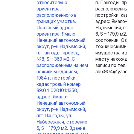
относительно
п. Пангоды, прое
ориентира,
расположенным н
расположенного в
постройки, кадас
границах участка.
адрес: Ямало-Нен
Почтовый адрес
Надымский, пгт П
ориентира: Ямало-
6, S – 179,9 м2. 
Ненецкий автономный
состоянии. Озна
округ, р-н Надымский,
техническими ха
п. Пангоды, проезд
имущества и док
№8, S – 369 м2. С
месту нахождени
расположенным на нем
записи по тел.: 8
нежилым зданием,
alex904@yandex.
1984 г. постройки,
кадастровый номер
89:04:020101:1350,
адрес: Ямало-
Ненецкий автономный
округ, р-н Надымский,
пгт Пангоды, ул.
Набережная, строение
6, S – 179,9 м2. Здание