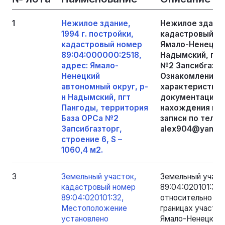
1
Нежилое здание,
Нежилое здание,
1994 г. постройки,
кадастровый но
кадастровый номер
Ямало-Ненецкий
89:04:000000:2518,
Надымский, пгт
адрес: Ямало-
№2 Запсибгазтор
Ненецкий
Ознакомление у
автономный округ, р-
характеристик
н Надымский, пгт
документацией 
Пангоды, территория
нахождения им
База ОРСа №2
записи по тел.: 
Запсибгазторг,
alex904@yandex
строение 6, S –
1060,4 м2.
3
Земельный участок,
Земельный участ
кадастровый номер
89:04:020101:32
89:04:020101:32,
относительно ор
Местоположение
границах участка
установлено
Ямало-Ненецкий 