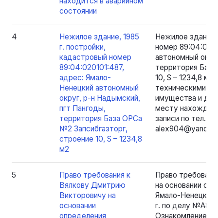
находится в аварийном
состоянии
4
Нежилое здание, 1985
Нежилое здание, 
г. постройки,
номер 89:04:020
кадастровый номер
автономный округ
89:04:020101:487,
территория База
адрес: Ямало-
10, S – 1234,8 м
Ненецкий автономный
техническими ха
округ, р-н Надымский,
имущества и док
пгт Пангоды,
месту нахождени
территория База ОРСа
записи по тел.: 8
№2 Запсибгазторг,
alex904@yandex.
строение 10, S – 1234,8
м2
5
Право требования к
Право требовани
Вялкову Дмитрию
на основании оп
Викторовичу на
Ямало-Ненецкого
основании
г. по делу №А81-
определения
Ознакомление уч