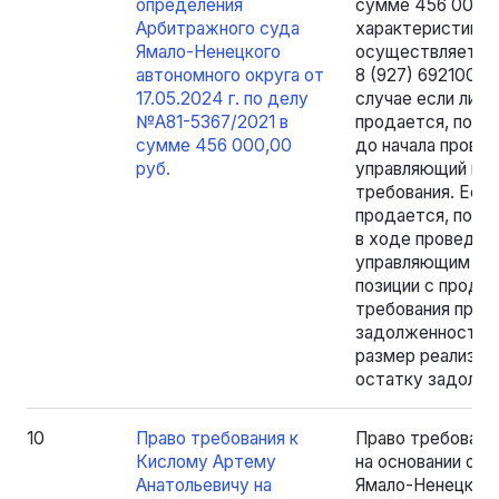
определения
сумме 456 000,0
Арбитражного суда
характеристикам
Ямало-Ненецкого
осуществляется п
автономного округа от
8 (927) 6921007,
17.05.2024 г. по делу
случае если лицо
№А81-5367/2021 в
продается, пога
сумме 456 000,00
до начала провед
руб.
управляющий не 
требования. Если
продается, пога
в ходе проведени
управляющим при
позиции с продаж
требования прода
задолженность в
размер реализуе
остатку задолж
10
Право требования к
Право требовани
Кислому Артему
на основании оп
Анатольевичу на
Ямало-Ненецкого