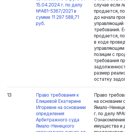
15.04.2024 г. по делу
случае если лицо
№А81-5367/2021 в
продается, пога
сумме 11 297 588,71
до начала провед
руб.
управляющий не 
требования. Если
продается, пога
в ходе проведени
управляющим при
позиции с продаж
требования прода
задолженность в
размер реализуе
остатку задолж
13
Право требования к
Право требовани
Елишевой Екатерине
на основании оп
Игоревне на основании
Ямало-Ненецкого
определения
г. по делу №А81-
Арбитражного суда
Ознакомление уч
Ямало-Ненецкого
имущества и док