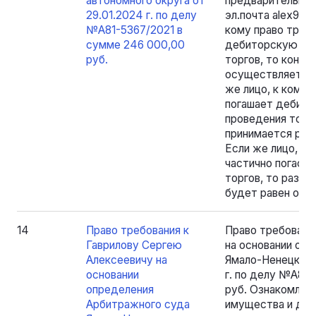
автономного округа от
предварительной 
29.01.2024 г. по делу
эл.почта alex904
№А81-5367/2021 в
кому право требо
сумме 246 000,00
дебиторскую зад
руб.
торгов, то конк
осуществляет ре
же лицо, к кому 
погашает дебито
проведения торг
принимается реше
Если же лицо, к 
частично погаси
торгов, то разме
будет равен ост
14
Право требования к
Право требовани
Гаврилову Сергею
на основании оп
Алексеевичу на
Ямало-Ненецкого 
основании
г. по делу №А81-
определения
руб. Ознакомлен
Арбитражного суда
имущества и док