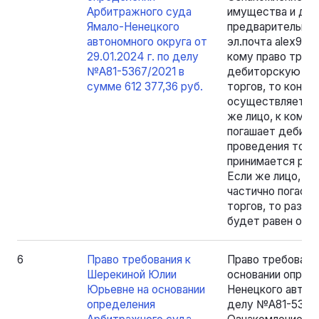
Арбитражного суда
имущества и док
Ямало-Ненецкого
предварительной 
автономного округа от
эл.почта alex904
29.01.2024 г. по делу
кому право требо
№А81-5367/2021 в
дебиторскую зад
сумме 612 377,36 руб.
торгов, то конк
осуществляет ре
же лицо, к кому 
погашает дебито
проведения торг
принимается реше
Если же лицо, к 
частично погаси
торгов, то разме
будет равен ост
6
Право требования к
Право требовани
Шерекиной Юлии
основании опред
Юрьевне на основании
Ненецкого автоно
определения
делу №А81-5367/