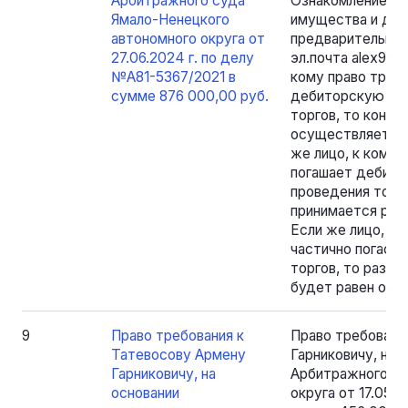
Арбитражного суда
Ознакомление уч
Ямало-Ненецкого
имущества и док
автономного округа от
предварительной 
27.06.2024 г. по делу
эл.почта alex904
№А81-5367/2021 в
кому право требо
сумме 876 000,00 руб.
дебиторскую зад
торгов, то конк
осуществляет ре
же лицо, к кому 
погашает дебито
проведения торг
принимается реше
Если же лицо, к 
частично погаси
торгов, то разме
будет равен ост
9
Право требования к
Право требовани
Татевосову Армену
Гарниковичу, на 
Гарниковичу, на
Арбитражного су
основании
округа от 17.05.