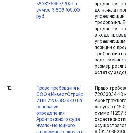
№А81-5367/2021 в
продается, пога
сумме 3 806 109,00
до начала провед
руб.
управляющий не 
требования. Если
продается, пога
в ходе проведени
управляющим при
позиции с продаж
требования прода
задолженность в
размер реализуе
остатку задолже
12
Право требования к
Право требовани
ООО «ИнвестСтрой»,
7203383440 на о
ИНН 7203383440 на
Арбитражного су
основании
округа от 15.04.
определения
сумме 11 297 588
Арбитражного суда
характеристикам
Ямало-Ненецкого
осуществляется п
автономного округа от
8 (927) 6921007,