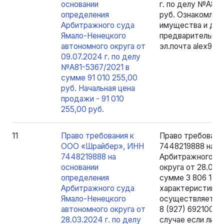
основании
г. по делу №А81-
определения
руб. Ознакомлен
Арбитражного суда
имущества и док
Ямало-Ненецкого
предварительной 
автономного округа от
эл.почта alex90
09.07.2024 г. по делу
№А81-5367/2021 в
сумме 91 010 255,00
руб. Начальная цена
продажи - 91 010
255,00 руб.
11
Право требования к
Право требовани
ООО «Шрайбер», ИНН
7448219888 на о
7448219888 на
Арбитражного су
основании
округа от 28.03.
определения
сумме 3 806 109,
Арбитражного суда
характеристикам
Ямало-Ненецкого
осуществляется п
автономного округа от
8 (927) 6921007,
28.03.2024 г. по делу
случае если лицо